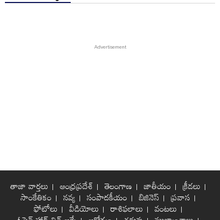
తాజా వార్తలు
ఆంధ్రప్రదేశ్
తెలంగాణ
జాతీయం
క్రీడలు
సాంకేతికం
నవ్య
సంపాదకీయం
బిజినెస్
ప్రవాస
ఫోటోలు
వీడియోలు
రాశిఫలాలు
వంటలు
ఓపెన్ హార్ట్ విత్ ఆర్కే
ఆరోగ్యం
చదువు
ముఖ్యాంశాలు