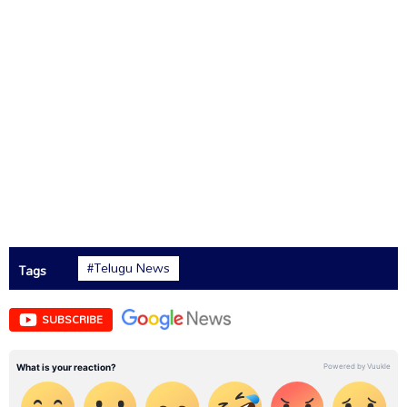
#Telugu News
Tags
SUBSCRIBE