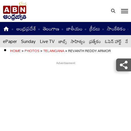
ఆంధ్రప్రదేశ్
తెలంగాణ
జాతీయం
క్రీడలు
సాంకేతికం
ePaper
Sunday
Live TV
జాబ్స్
సాహిత్యం
ప్రత్యేకం
ఓపెన్ హార్ట్
నేటి
HOME
»
PHOTOS
»
TELANGANA
»
REVANTH REDDY ARMOR