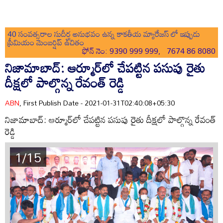
40 సంవత్సరాల సుదీర్ఘ అనుభవం ఉన్న కాకతీయ మ్యారేజస్ లో ఇప్పుడు
ప్రీమియం మెంబర్షిప్ ఉచితం
ఫోన్ నెం: 9390 999 999, 7674 86 8080
నిజామాబాద్: ఆర్మూర్‌లో చేపట్టిన పసుపు రైతు
దీక్షలో పాల్గొన్న రేవంత్ రెడ్డి
ABN
, First Publish Date - 2021-01-31T02:40:08+05:30
నిజామాబాద్: ఆర్మూర్‌లో చేపట్టిన పసుపు రైతు దీక్షలో పాల్గొన్న రేవంత్
రెడ్డి
1/15