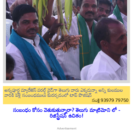
అన్నపూర్ణ మ్యారేజెస్ వరల్డ్ వైడ్‌గా తెలుగు వారు ఎక్కడున్నా అన్ని కులముల
వారికి పెళ్లి సంబంధములు కుదర్చడంలో టాప్ పొజిషన్
సం|| 93979 79750
సంబంధం కోసం వెతుకుతున్నారా? తెలుగు మాట్రిమోని లో -
రిజిస్ట్రేషన్ ఉచితం!