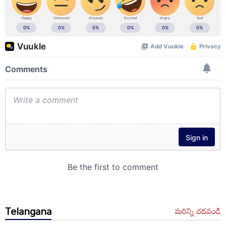
Telangana
మరిన్ని చదవండి