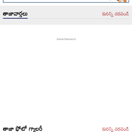
తాజావార్తలు
మరిన్ని చదవండి
తాజా ఫోటో గ్యాలరీ
మరిన్ని చదవండి