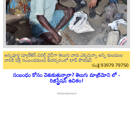
అన్నపూర్ణ మ్యారేజెస్ వరల్డ్ వైడ్‌గా తెలుగు వారు ఎక్కడున్నా అన్ని కులముల
వారికి పెళ్లి సంబంధములు కుదర్చడంలో టాప్ పొజిషన్
సం|| 93979 79750
సంబంధం కోసం వెతుకుతున్నారా? తెలుగు మాట్రిమోని లో -
రిజిస్ట్రేషన్ ఉచితం!