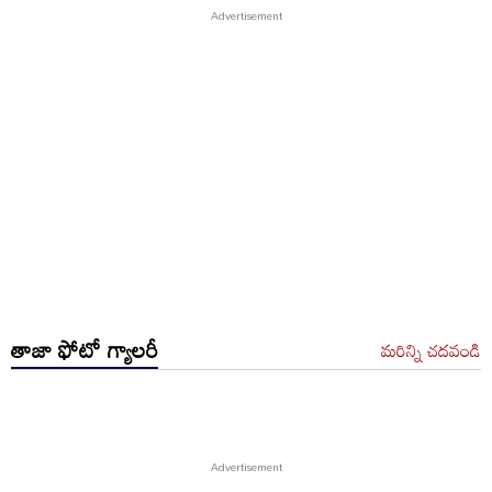
తాజా ఫోటో గ్యాలరీ
మరిన్ని చదవండి