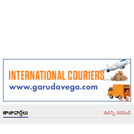
తాజావార్తలు
మరిన్ని చదవండి