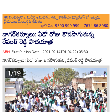
40 సంవత్సరాల సుదీర్ఘ అనుభవం ఉన్న కాకతీయ మ్యారేజస్ లో ఇప్పుడు
ప్రీమియం మెంబర్షిప్ ఉచితం
ఫోన్ నెం: 9390 999 999, 7674 86 8080
నాగర్‌కర్నూలు: ఏడో రోజు కొనసాగుతున్న
రేవంత్ రెడ్డి పాదయాత్ర
ABN
, First Publish Date - 2021-02-14T01:04:22+05:30
నాగర్‌కర్నూలు: ఏడో రోజు కొనసాగుతున్న రేవంత్ రెడ్డి పాదయాత్ర
1/19