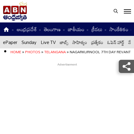
ఆంధ్రప్రదేశ్
తెలంగాణ
జాతీయం
క్రీడలు
సాంకేతికం
ePaper
Sunday
Live TV
జాబ్స్
సాహిత్యం
ప్రత్యేకం
ఓపెన్ హార్ట్
నేటి
HOME
»
PHOTOS
»
TELANGANA
»
NAGARKURNOOL 7TH DAY REVANTH