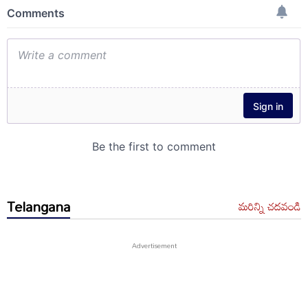
Telangana
మరిన్ని చదవండి