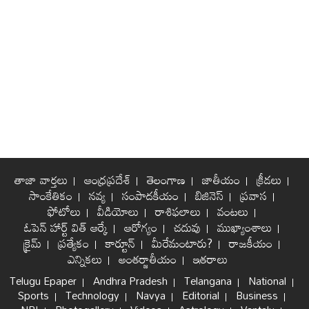
తాజా వార్తలు
ఆంధ్రప్రదేశ్
తెలంగాణ
జాతీయం
క్రీడలు
సాంకేతికం
నవ్య
సంపాదకీయం
బిజినెస్
ప్రవాస
ఫోటోలు
వీడియోలు
రాశిఫలాలు
వంటలు
ఓపెన్ హార్ట్ విత్ ఆర్కే
ఆరోగ్యం
చదువు
ముఖ్యాంశాలు
క్రైమ్
ప్రత్యేకం
కార్టూన్
మీరేమంటారు?
రాజకీయం
ఎన్నికలు
అంతర్జాతీయం
ఇతరాలు
Telugu Epaper
Andhra Pradesh
Telangana
National
Sports
Technology
Navya
Editorial
Business