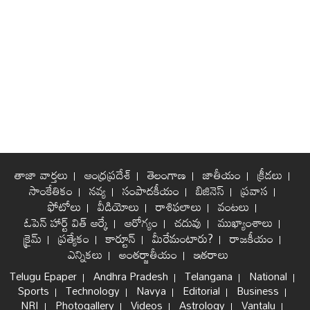
తాజా వార్తలు
ఆంధ్రప్రదేశ్
తెలంగాణ
జాతీయం
క్రీడలు
సాంకేతికం
నవ్య
సంపాదకీయం
బిజినెస్
ప్రవాస
ఫోటోలు
వీడియోలు
రాశిఫలాలు
వంటలు
ఓపెన్ హార్ట్ విత్ ఆర్కే
ఆరోగ్యం
చదువు
ముఖ్యాంశాలు
క్రైమ్
ప్రత్యేకం
కార్టూన్
మీరేమంటారు?
రాజకీయం
ఎన్నికలు
అంతర్జాతీయం
ఇతరాలు
Telugu Epaper
Andhra Pradesh
Telangana
National
Sports
Technology
Navya
Editorial
Business
NRI
Photogallery
Videos
Astrology
Vantalu