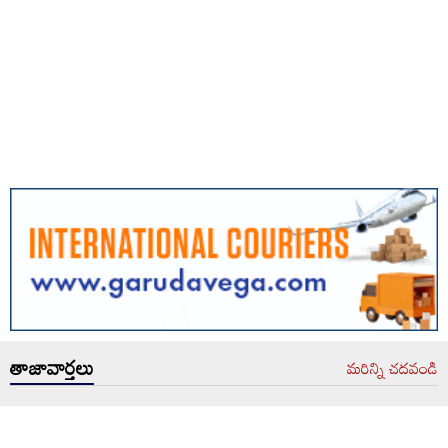
తాజావార్తలు
మరిన్ని చదవండి