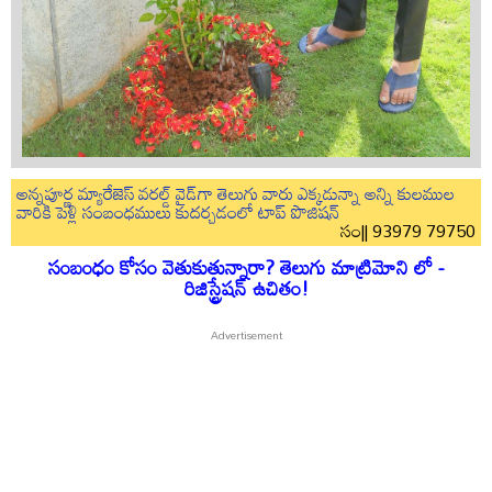
అన్నపూర్ణ మ్యారేజెస్ వరల్డ్ వైడ్‌గా తెలుగు వారు ఎక్కడున్నా అన్ని కులముల
వారికి పెళ్లి సంబంధములు కుదర్చడంలో టాప్ పొజిషన్
సం|| 93979 79750
సంబంధం కోసం వెతుకుతున్నారా? తెలుగు మాట్రిమోని లో -
రిజిస్ట్రేషన్ ఉచితం!