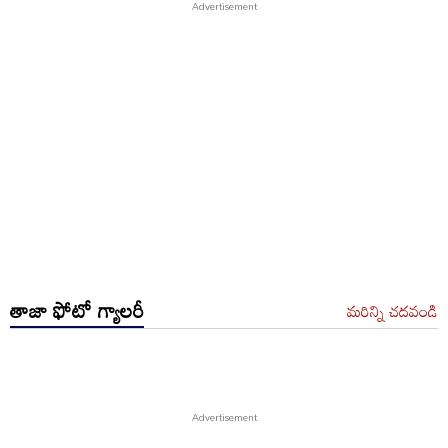
తాజా ఫోటో గ్యాలరీ
మరిన్ని చదవండి