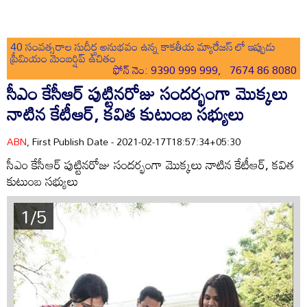
40 సంవత్సరాల సుదీర్ఘ అనుభవం ఉన్న కాకతీయ మ్యారేజస్ లో ఇప్పుడు
ప్రీమియం మెంబర్షిప్ ఉచితం
ఫోన్ నెం: 9390 999 999, 7674 86 8080
సీఎం కేసీఆర్ పుట్టినరోజు సందర్భంగా మొక్కలు
నాటిన కేటీఆర్, కవిత కుటుంబ సభ్యులు
ABN
, First Publish Date - 2021-02-17T18:57:34+05:30
సీఎం కేసీఆర్ పుట్టినరోజు సందర్భంగా మొక్కలు నాటిన కేటీఆర్, కవిత
కుటుంబ సభ్యులు
1/5