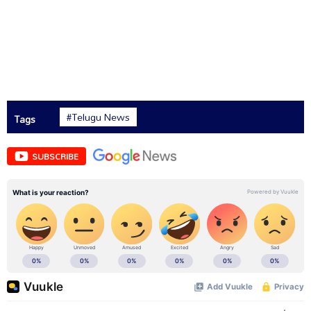
#Telugu News
Tags
SUBSCRIBE