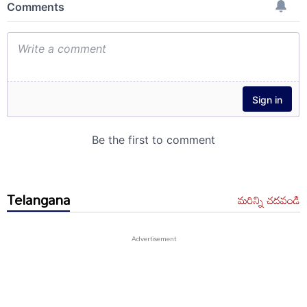
Telangana
మరిన్ని చదవండి