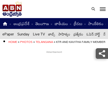
ఆంధ్రప్రదేశ్
తెలంగాణ
జాతీయం
క్రీడలు
సాంకేతికం
ePaper
Sunday
Live TV
జాబ్స్
సాహిత్యం
ప్రత్యేకం
ఓపెన్ హార్ట్
నేటి
HOME
»
PHOTOS
»
TELANGANA
»
KTR AND KAVITHA FAMILY MEMBERS