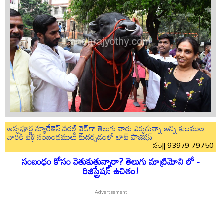
అన్నపూర్ణ మ్యారేజెస్ వరల్డ్ వైడ్‌గా తెలుగు వారు ఎక్కడున్నా అన్ని కులముల
వారికి పెళ్లి సంబంధములు కుదర్చడంలో టాప్ పొజిషన్
సం|| 93979 79750
సంబంధం కోసం వెతుకుతున్నారా? తెలుగు మాట్రిమోని లో -
రిజిస్ట్రేషన్ ఉచితం!