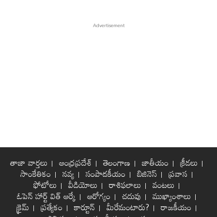
తాజా వార్తలు
ఆంధ్రప్రదేశ్
తెలంగాణ
జాతీయం
క్రీడలు
సాంకేతికం
నవ్య
సంపాదకీయం
బిజినెస్
ప్రవాస
ఫోటోలు
వీడియోలు
రాశిఫలాలు
వంటలు
ఓపెన్ హార్ట్ విత్ ఆర్కే
ఆరోగ్యం
చదువు
ముఖ్యాంశాలు
క్రైమ్
ప్రత్యేకం
కార్టూన్
మీరేమంటారు?
రాజకీయం