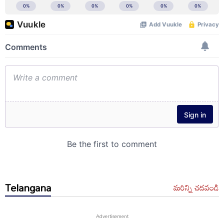
Telangana
మరిన్ని చదవండి