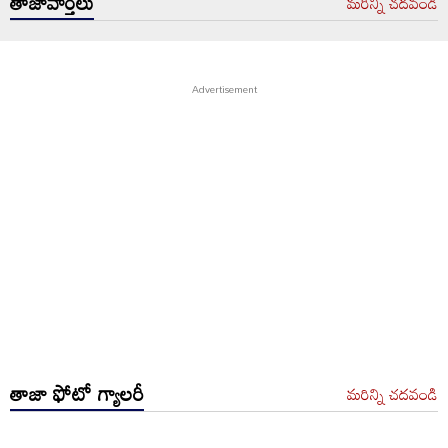
తాజావార్తలు
మరిన్ని చదవండి
తాజా ఫోటో గ్యాలరీ
మరిన్ని చదవండి