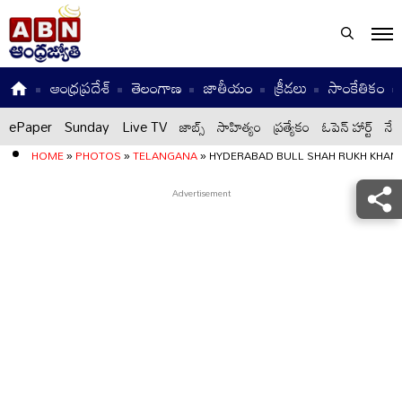
ఆంధ్రప్రదేశ్
తెలంగాణ
జాతీయం
క్రీడలు
సాంకేతికం
ePaper
Sunday
Live TV
జాబ్స్
సాహిత్యం
ప్రత్యేకం
ఓపెన్ హార్ట్
నేటి
HOME
»
PHOTOS
»
TELANGANA
»
HYDERABAD BULL SHAH RUKH KHAN 