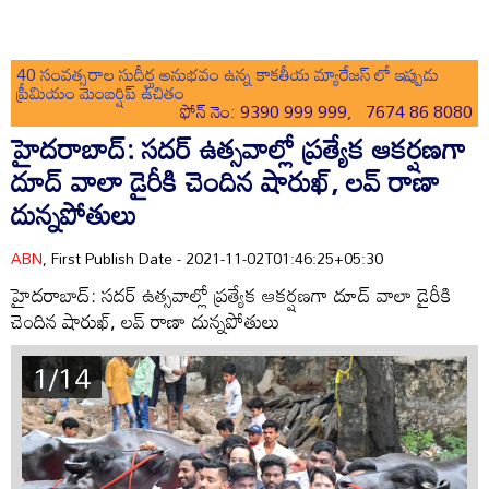
40 సంవత్సరాల సుదీర్ఘ అనుభవం ఉన్న కాకతీయ మ్యారేజస్ లో ఇప్పుడు
ప్రీమియం మెంబర్షిప్ ఉచితం
ఫోన్ నెం: 9390 999 999, 7674 86 8080
హైదరాబాద్: సదర్ ఉత్సవాల్లో ప్రత్యేక ఆకర్షణగా
దూద్ వాలా డైరీకి చెందిన షారుఖ్, లవ్ రాణా
దున్నపోతులు
ABN
, First Publish Date - 2021-11-02T01:46:25+05:30
హైదరాబాద్: సదర్ ఉత్సవాల్లో ప్రత్యేక ఆకర్షణగా దూద్ వాలా డైరీకి
చెందిన షారుఖ్, లవ్ రాణా దున్నపోతులు
1/14