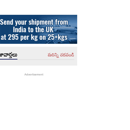
ావార్తలు
మరిన్ని చదవండి