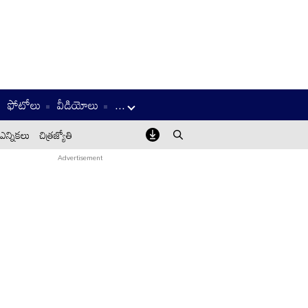
ఫోటోలు
వీడియోలు
...
ఎన్నికలు
చిత్రజ్యోతి