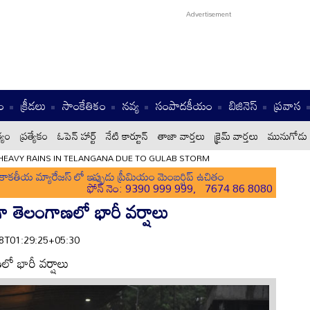
ం
క్రీడలు
సాంకేతికం
నవ్య
సంపాదకీయం
బిజినెస్
ప్రవాస
్యం
ప్రత్యేకం
ఓపెన్ హార్ట్
నేటి కార్టూన్
తాజా వార్తలు
క్రైమ్ వార్తలు
మునుగోడు 
HEAVY RAINS IN TELANGANA DUE TO GULAB STORM
ాకతీయ మ్యారేజస్ లో ఇప్పుడు ప్రీమియం మెంబర్షిప్ ఉచితం
ఫోన్ నెం: 9390 999 999, 7674 86 8080
 తెలంగాణలో భారీ వర్షాలు
-28T01:29:25+05:30
ో భారీ వర్షాలు