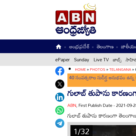
ఆంధ్రప్రదేశ్
తెలంగాణ
జాతీయ
ePaper
Sunday
Live TV
జాబ్స్
సాహిత
HOME
»
PHOTOS
»
TELANGANA
»
40 సంవత్సరాల సుదీర్ఘ అనుభవం ఉన్న క
గులాబ్ తుపాను కారణంగా
ABN
, First Publish Date - 2021-09
గులాబ్ తుపాను కారణంగా తెలంగాణల
1/32