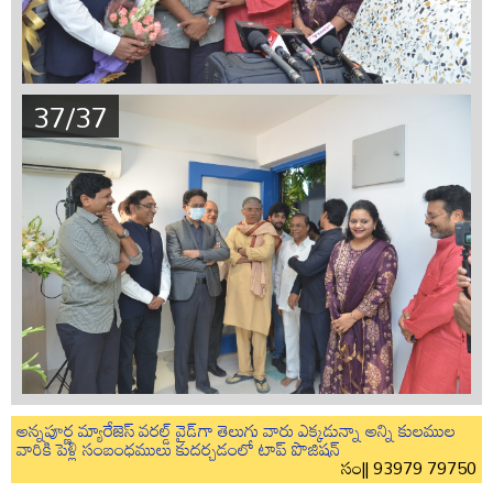
37/37
అన్నపూర్ణ మ్యారేజెస్ వరల్డ్ వైడ్‌గా తెలుగు వారు ఎక్కడున్నా అన్ని కులముల
వారికి పెళ్లి సంబంధములు కుదర్చడంలో టాప్ పొజిషన్
సం|| 93979 79750