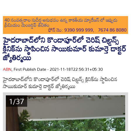
40 సంవత్సరాల సుదీర్ఘ అనుభవం ఉన్న కాకతీయ మ్యారేజస్ లో ఇప్పుడు
ప్రీమియం మెంబర్షిప్ ఉచితం
ఫోన్ నెం: 9390 999 999, 7674 86 8080
హైదరాబాద్‌లోని కొండాపూర్‌లో చెరిష్‌ చిల్డ్రన్స్‌
క్లినిక్‌‌ను స్థాపించిన సాయికుమార్‌ కుమార్తె డాక్టర్‌
జ్యోతిర్మయి
ABN
, First Publish Date - 2021-11-18T22:56:31+05:30
హైదరాబాద్‌లోని కొండాపూర్‌లో చెరిష్‌ చిల్డ్రన్స్‌ క్లినిక్‌‌ను స్థాపించిన
సాయికుమార్‌ కుమార్తె డాక్టర్‌ జ్యోతిర్మయి
1/37