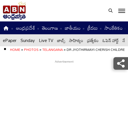
ఆంధ్రప్రదేశ్
తెలంగాణ
జాతీయం
క్రీడలు
సాంకేతికం
ePaper
Sunday
Live TV
జాబ్స్
సాహిత్యం
ప్రత్యేకం
ఓపెన్ హార్ట్
నేటి
HOME
»
PHOTOS
»
TELANGANA
»
DR JYOTHIRMAYI CHERISH CHILDRE