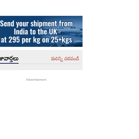
ావార్తలు
మరిన్ని చదవండి