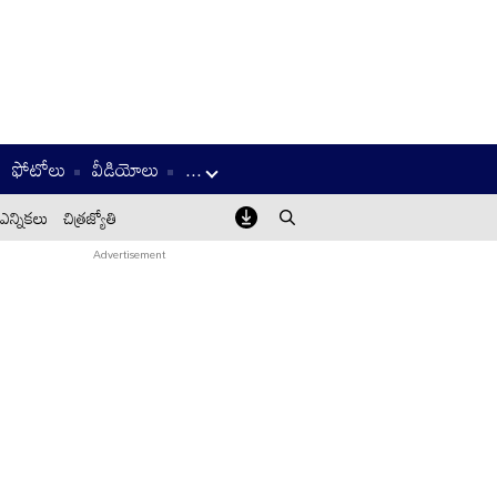
ఫోటోలు
వీడియోలు
...
ఎన్నికలు
చిత్రజ్యోతి