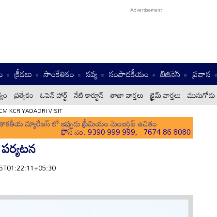
ం
క్రీడలు
సాంకేతికం
నవ్య
సంపాదకీయం
బిజినెస్
ప్రవాస
్యం
ప్రత్యేకం
ఓపెన్ హార్ట్
నేటి కార్టూన్
తాజా వార్తలు
క్రైమ్ వార్తలు
మునుగోడు 
CM KCR YADADRI VISIT
ాకతీయ మ్యారేజస్ లో ఇప్పుడు ప్రీమియం మెంబర్షిప్ ఉచితం
ఫోన్ నెం: 9390 999 999, 7674 86 8080
్ పర్యటన
-05T01:22:11+05:30