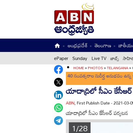
ఆంధ్రప్రదేశ్
తెలంగాణ
జాతీయ
ePaper
Sunday
Live TV
జాబ్స్
సాహిత
HOME
»
PHOTOS
»
TELANGANA
»
40 సంవత్సరాల సుదీర్ఘ అనుభవం ఉన్న క
యాదాద్రిలో సీఎం కేసీఆర
ABN
, First Publish Date - 2021-03
యాదాద్రిలో సీఎం కేసీఆర్ పర్యటన
1/28