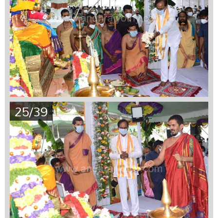
25/39