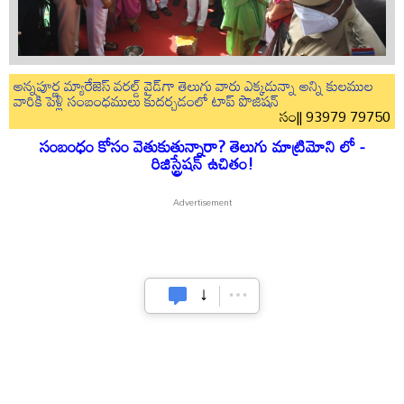
అన్నపూర్ణ మ్యారేజెస్ వరల్డ్ వైడ్‌గా తెలుగు వారు ఎక్కడున్నా అన్ని కులముల
వారికి పెళ్లి సంబంధములు కుదర్చడంలో టాప్ పొజిషన్
సం|| 93979 79750
సంబంధం కోసం వెతుకుతున్నారా? తెలుగు మాట్రిమోని లో -
రిజిస్ట్రేషన్ ఉచితం!