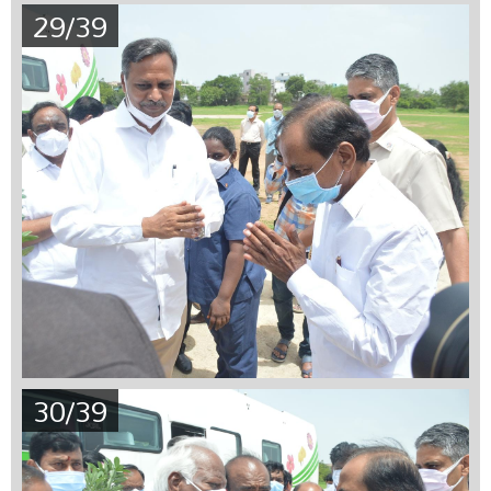
29/39
30/39