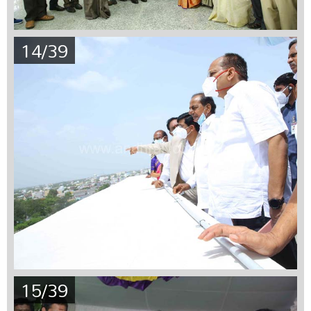
14/39
15/39