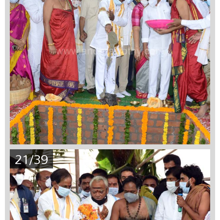
21/39