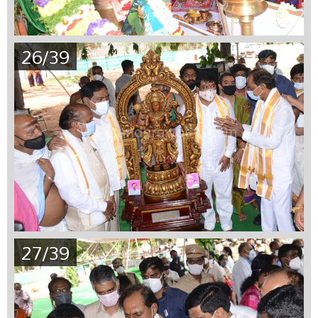
26/39
27/39