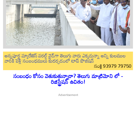
అన్నపూర్ణ మ్యారేజెస్ వరల్డ్ వైడ్‌గా తెలుగు వారు ఎక్కడున్నా అన్ని కులముల
వారికి పెళ్లి సంబంధములు కుదర్చడంలో టాప్ పొజిషన్
సం|| 93979 79750
సంబంధం కోసం వెతుకుతున్నారా? తెలుగు మాట్రిమోని లో -
రిజిస్ట్రేషన్ ఉచితం!