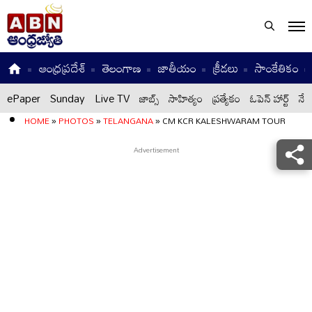
ఆంధ్రప్రదేశ్
తెలంగాణ
జాతీయం
క్రీడలు
సాంకేతికం
ePaper
Sunday
Live TV
జాబ్స్
సాహిత్యం
ప్రత్యేకం
ఓపెన్ హార్ట్
నేటి
HOME
»
PHOTOS
»
TELANGANA
»
CM KCR KALESHWARAM TOUR