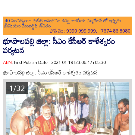
40 సంవత్సరాల సుదీర్ఘ అనుభవం ఉన్న కాకతీయ మ్యారేజస్ లో ఇప్పుడు
ప్రీమియం మెంబర్షిప్ ఉచితం
ఫోన్ నెం: 9390 999 999, 7674 86 8080
భూపాలపల్లి జిల్లా: సీఎం కేసీఆర్ కాళేశ్వరం
పర్యటన
ABN
, First Publish Date - 2021-01-19T23:06:47+05:30
భూపాలపల్లి జిల్లా: సీఎం కేసీఆర్ కాళేశ్వరం పర్యటన
1/32