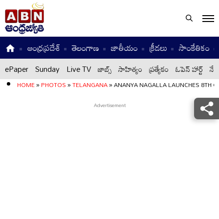
ఆంధ్రప్రదేశ్
తెలంగాణ
జాతీయం
క్రీడలు
సాంకేతికం
ePaper
Sunday
Live TV
జాబ్స్
సాహిత్యం
ప్రత్యేకం
ఓపెన్ హార్ట్
నేటి
HOME
»
PHOTOS
»
TELANGANA
»
ANANYA NAGALLA LAUNCHES 8TH O