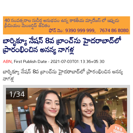
40 సంవత్సరాల సుదీర్ఘ అనుభవం ఉన్న కాకతీయ మ్యారేజస్ లో ఇప్పుడు
ప్రీమియం మెంబర్షిప్ ఉచితం
ఫోన్ నెం: 9390 999 999, 7674 86 8080
బార్బిక్యూ నేషన్ 8వ బ్రాంచ్‌ను హైదరాబాద్‌లో
ప్రారంభించిన అనన్య నాగళ్ల
ABN
, First Publish Date - 2021-07-03T01:13:36+05:30
బార్బిక్యూ నేషన్ 8వ బ్రాంచ్‌ను హైదరాబాద్‌లో ప్రారంభించిన అనన్య
నాగళ్ల
1/34