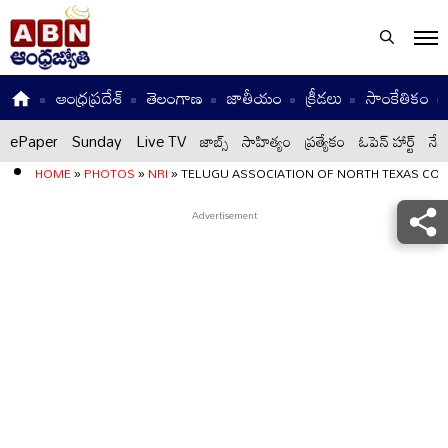
ఆంధ్రప్రదేశ్
తెలంగాణ
జాతీయం
క్రీడలు
సాంకేతికం
ePaper
Sunday
Live TV
జాబ్స్
సాహిత్యం
ప్రత్యేకం
ఓపెన్ హార్ట్
నేటి
HOME
»
PHOTOS
»
NRI
»
TELUGU ASSOCIATION OF NORTH TEXAS CO