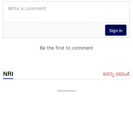
NRI
మరిన్ని చదవండి