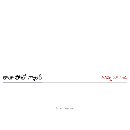
తాజా ఫోటో గ్యాలరీ
మరిన్ని చదవండి