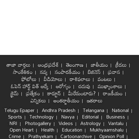
తాజా వార్తలు
ఆంధ్రప్రదేశ్
తెలంగాణ
జాతీయం
క్రీడలు
సాంకేతికం
నవ్య
సంపాదకీయం
బిజినెస్
ప్రవాస
ఫోటోలు
వీడియోలు
రాశిఫలాలు
వంటలు
ఓపెన్ హార్ట్ విత్ ఆర్కే
ఆరోగ్యం
చదువు
ముఖ్యాంశాలు
క్రైమ్
ప్రత్యేకం
కార్టూన్
మీరేమంటారు?
రాజకీయం
ఎన్నికలు
అంతర్జాతీయం
ఇతరాలు
Telugu Epaper
Andhra Pradesh
Telangana
National
Sports
Technology
Navya
Editorial
Business
NRI
Photogallery
Videos
Astrology
Vantalu
Open Heart
Health
Education
Mukhyaamshalu
Crime
Prathyekam
Cartoonarchive
Opinion Poll