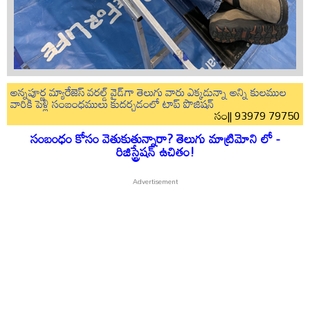
అన్నపూర్ణ మ్యారేజెస్ వరల్డ్ వైడ్‌గా తెలుగు వారు ఎక్కడున్నా అన్ని కులముల
వారికి పెళ్లి సంబంధములు కుదర్చడంలో టాప్ పొజిషన్
సం|| 93979 79750
సంబంధం కోసం వెతుకుతున్నారా? తెలుగు మాట్రిమోని లో -
రిజిస్ట్రేషన్ ఉచితం!