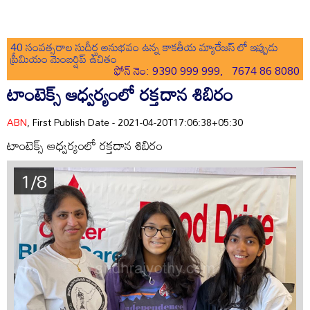
40 సంవత్సరాల సుదీర్ఘ అనుభవం ఉన్న కాకతీయ మ్యారేజస్ లో ఇప్పుడు
ప్రీమియం మెంబర్షిప్ ఉచితం
ఫోన్ నెం: 9390 999 999, 7674 86 8080
టాంటెక్స్ ఆధ్వర్యంలో రక్తదాన శిబిరం
ABN
, First Publish Date - 2021-04-20T17:06:38+05:30
టాంటెక్స్ ఆధ్వర్యంలో రక్తదాన శిబిరం
1/8