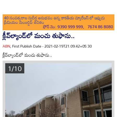
40 సంవత్సరాల సుదీర్ఘ అనుభవం ఉన్న కాకతీయ మ్యారేజస్ లో ఇప్పుడు
ప్రీమియం మెంబర్షిప్ ఉచితం
ఫోన్ నెం: 9390 999 999, 7674 86 8080
క్లీవ్‌ల్యాండ్‌లో మంచు తుఫాను..
ABN
, First Publish Date - 2021-02-19T21:09:42+05:30
క్లీవ్‌ల్యాండ్‌లో మంచు తుఫాను..
1/10