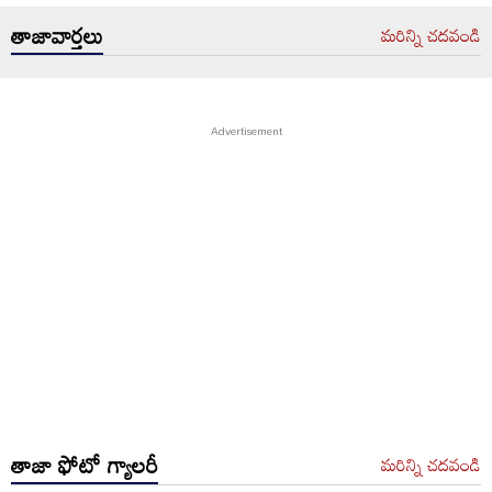
తాజావార్తలు
మరిన్ని చదవండి
తాజా ఫోటో గ్యాలరీ
మరిన్ని చదవండి