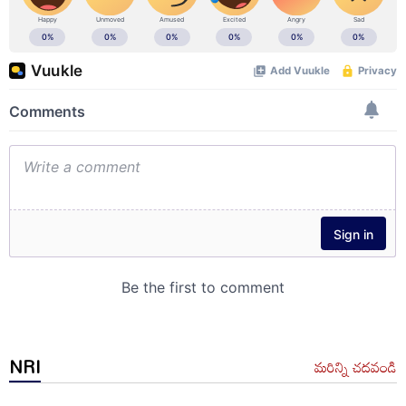
NRI
మరిన్ని చదవండి