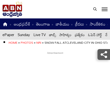
ఆంధ్రప్రదేశ్
తెలంగాణ
జాతీయం
క్రీడలు
సాంకేతికం
ePaper
Sunday
Live TV
జాబ్స్
సాహిత్యం
ప్రత్యేకం
ఓపెన్ హార్ట్
నేటి
HOME
»
PHOTOS
»
NRI
»
SNOW FALL ATCLEVELAND CITY IN OHIO STA