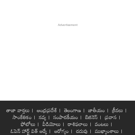
తాజా వార్తలు
ఆంధ్రప్రదేశ్
తెలంగాణ
జాతీయం
క్రీడలు
సాంకేతికం
నవ్య
సంపాదకీయం
బిజినెస్
ప్రవాస
ఫోటోలు
వీడియోలు
రాశిఫలాలు
వంటలు
ఓపెన్ హార్ట్ విత్ ఆర్కే
ఆరోగ్యం
చదువు
ముఖ్యాంశాలు