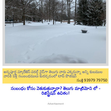
అన్నపూర్ణ మ్యారేజెస్ వరల్డ్ వైడ్‌గా తెలుగు వారు ఎక్కడున్నా అన్ని కులముల
వారికి పెళ్లి సంబంధములు కుదర్చడంలో టాప్ పొజిషన్
సం|| 93979 79750
సంబంధం కోసం వెతుకుతున్నారా? తెలుగు మాట్రిమోని లో -
రిజిస్ట్రేషన్ ఉచితం!