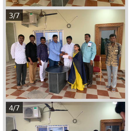
3/7
4/7