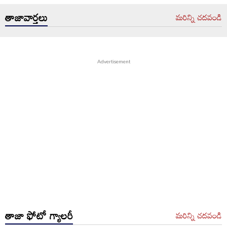
తాజావార్తలు
మరిన్ని చదవండి
తాజా ఫోటో గ్యాలరీ
మరిన్ని చదవండి