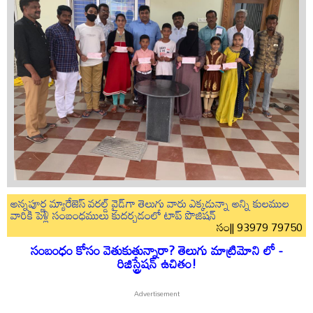
అన్నపూర్ణ మ్యారేజెస్ వరల్డ్ వైడ్‌గా తెలుగు వారు ఎక్కడున్నా అన్ని కులముల
వారికి పెళ్లి సంబంధములు కుదర్చడంలో టాప్ పొజిషన్
సం|| 93979 79750
సంబంధం కోసం వెతుకుతున్నారా? తెలుగు మాట్రిమోని లో -
రిజిస్ట్రేషన్ ఉచితం!