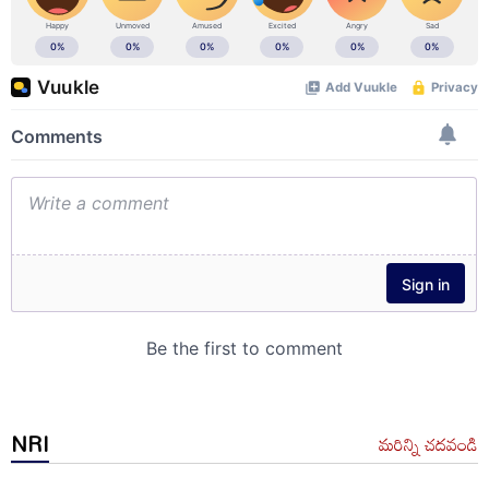
NRI
మరిన్ని చదవండి