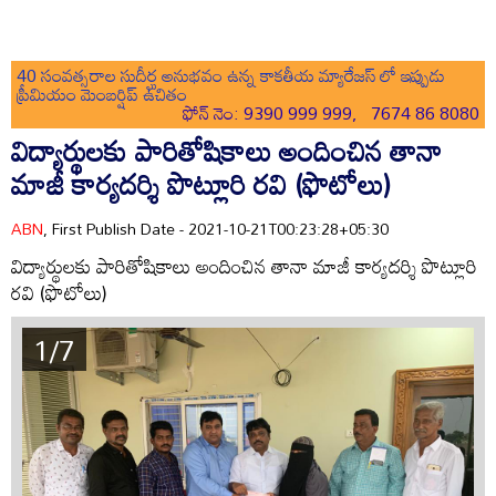
40 సంవత్సరాల సుదీర్ఘ అనుభవం ఉన్న కాకతీయ మ్యారేజస్ లో ఇప్పుడు
ప్రీమియం మెంబర్షిప్ ఉచితం
ఫోన్ నెం: 9390 999 999, 7674 86 8080
విద్యార్థులకు పారితోషికాలు అందించిన తానా
మాజీ కార్యదర్శి పొట్లూరి రవి (ఫొటోలు)
ABN
, First Publish Date - 2021-10-21T00:23:28+05:30
విద్యార్థులకు పారితోషికాలు అందించిన తానా మాజీ కార్యదర్శి పొట్లూరి
రవి (ఫొటోలు)
1/7