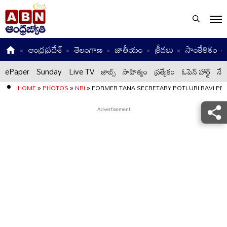
ఆంధ్రప్రదేశ్
తెలంగాణ
జాతీయం
క్రీడలు
సాంకేతికం
ePaper
Sunday
Live TV
జాబ్స్
సాహిత్యం
ప్రత్యేకం
ఓపెన్ హార్ట్
నేటి
HOME
»
PHOTOS
»
NRI
»
FORMER TANA SECRETARY POTLURI RAVI PR