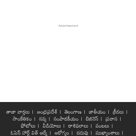
తాజా వార్తలు
ఆంధ్రప్రదేశ్
తెలంగాణ
జాతీయం
క్రీడలు
సాంకేతికం
నవ్య
సంపాదకీయం
బిజినెస్
ప్రవాస
ఫోటోలు
వీడియోలు
రాశిఫలాలు
వంటలు
ఓపెన్ హార్ట్ విత్ ఆర్కే
ఆరోగ్యం
చదువు
ముఖ్యాంశాలు