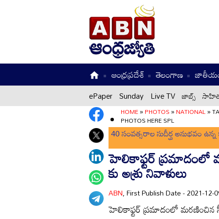
ఆంధ్రప్రదేశ్
తెలంగాణ
జాతీయ
ePaper
Sunday
Live TV
జాబ్స్
సాహిత
HOME
»
PHOTOS
»
NATIONAL
»
TA
PHOTOS HERE SPL
40 సంవత్సరాల సుదీర్ఘ అనుభవం ఉన్న క
హెలికాఫ్టర్ ప్రమాదంలో
కు అశ్రు నివాళులు
ABN
, First Publish Date - 2021-12
హెలికాఫ్టర్ ప్రమాదంలో మరణించిన 