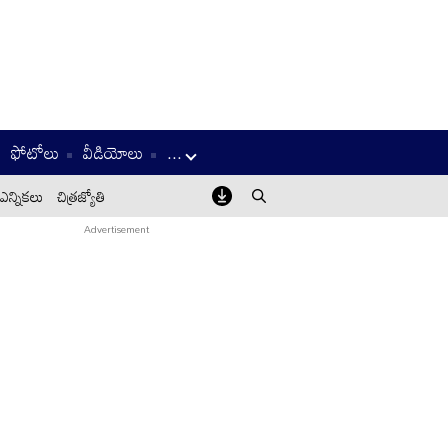
ఫోటోలు
వీడియోలు
...
ఎన్నికలు
చిత్రజ్యోతి