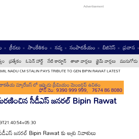
ం
క్రీడలు
సాంకేతికం
నవ్య
సంపాదకీయం
బిజినెస్
ప్రవాస
్యం
ప్రత్యేకం
ఓపెన్ హార్ట్
నేటి కార్టూన్
తాజా వార్తలు
క్రైమ్ వార్తలు
మునుగోడు 
MIL NADU CM STALIN PAYS TRIBUTE TO GEN BIPIN RAWAT LATEST
ాకతీయ మ్యారేజస్ లో ఇప్పుడు ప్రీమియం మెంబర్షిప్ ఉచితం
ఫోన్ నెం: 9390 999 999, 7674 86 8080
 మరణించిన సీడీఎస్ జనరల్ Bipin Rawat
-09T21:40:54+05:30
సీడీఎస్ జనరల్ Bipin Rawat కు అశ్రు నివాళులు