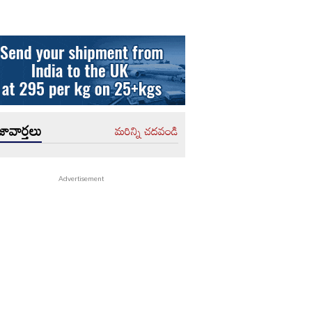
ావార్తలు
మరిన్ని చదవండి