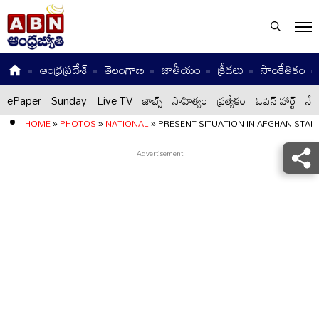
ఆంధ్రప్రదేశ్
తెలంగాణ
జాతీయం
క్రీడలు
సాంకేతికం
ePaper
Sunday
Live TV
జాబ్స్
సాహిత్యం
ప్రత్యేకం
ఓపెన్ హార్ట్
నేటి
HOME
»
PHOTOS
»
NATIONAL
»
PRESENT SITUATION IN AFGHANISTAN