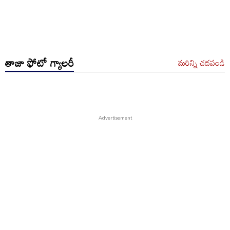
తాజా ఫోటో గ్యాలరీ
మరిన్ని చదవండి