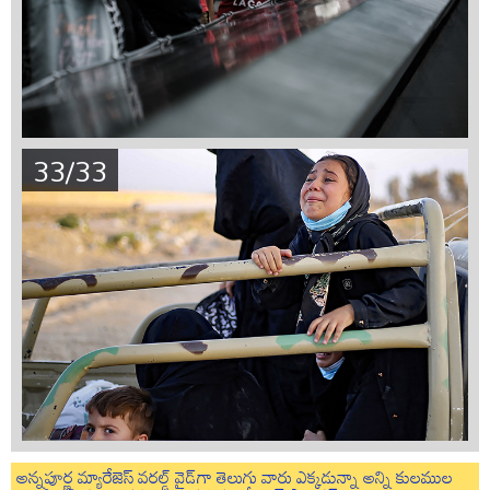
33/33
అన్నపూర్ణ మ్యారేజెస్ వరల్డ్ వైడ్‌గా తెలుగు వారు ఎక్కడున్నా అన్ని కులముల