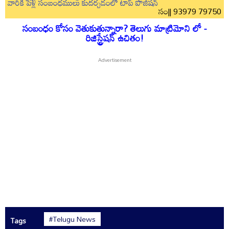
వారికి పెళ్లి సంబంధములు కుదర్చడంలో టాప్ పొజిషన్
సం|| 93979 79750
సంబంధం కోసం వెతుకుతున్నారా? తెలుగు మాట్రిమోని లో -
రిజిస్ట్రేషన్ ఉచితం!
#Telugu News
Tags