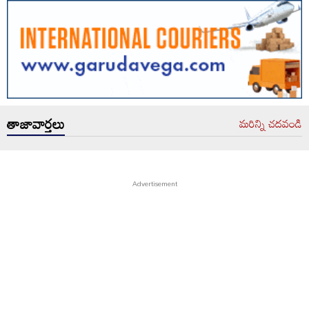
తాజావార్తలు
మరిన్ని చదవండి