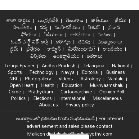
తాజా వార్తలు
ఆంధ్రప్రదేశ్
తెలంగాణ
జాతీయం
క్రీడలు
సాంకేతికం
నవ్య
సంపాదకీయం
బిజినెస్
ప్రవాస
ఫోటోలు
వీడియోలు
రాశిఫలాలు
వంటలు
ఓపెన్ హార్ట్ విత్ ఆర్కే
ఆరోగ్యం
చదువు
ముఖ్యాంశాలు
క్రైమ్
ప్రత్యేకం
కార్టూన్
మీరేమంటారు?
రాజకీయం
ఎన్నికలు
అంతర్జాతీయం
ఇతరాలు
Telugu Epaper
Andhra Pradesh
Telangana
National
Sports
Technology
Navya
Editorial
Business
NRI
Photogallery
Videos
Astrology
Vantalu
Open Heart
Health
Education
Mukhyaamshalu
Crime
Prathyekam
Cartoonarchive
Opinion Poll
Politics
Elections
International
Miscellaneous
About us
Privacy policy
అంతర్జాలంలో ప్రకటనల కొరకు సంప్రదించండి
|
For internet
advertisement and sales please contact
Mailicon digitalsales@andhrajyothy.com