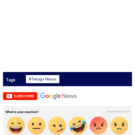
#Telugu News
Tags
SUBSCRIBE