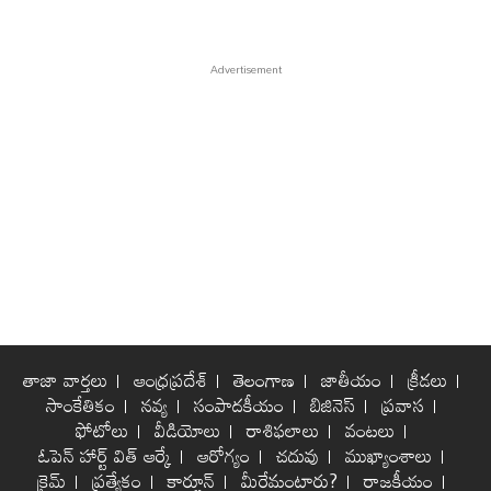
తాజా వార్తలు
ఆంధ్రప్రదేశ్
తెలంగాణ
జాతీయం
క్రీడలు
సాంకేతికం
నవ్య
సంపాదకీయం
బిజినెస్
ప్రవాస
ఫోటోలు
వీడియోలు
రాశిఫలాలు
వంటలు
ఓపెన్ హార్ట్ విత్ ఆర్కే
ఆరోగ్యం
చదువు
ముఖ్యాంశాలు
క్రైమ్
ప్రత్యేకం
కార్టూన్
మీరేమంటారు?
రాజకీయం