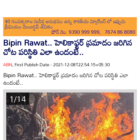
40 సంవత్సరాల సుదీర్ఘ అనుభవం ఉన్న కాకతీయ మ్యారేజస్ లో ఇప్పుడు
ప్రీమియం మెంబర్షిప్ ఉచితం
ఫోన్ నెం: 9390 999 999, 7674 86 8080
Bipin Rawat.. హెలికాఫ్టర్ ప్రమాదం జరిగిన
చోట పరిస్థితి ఎలా ఉందంటే..
ABN
, First Publish Date - 2021-12-08T22:54:15+05:30
Bipin Rawat.. హెలికాఫ్టర్ ప్రమాదం జరిగిన చోట పరిస్థితి ఎలా
ఉందంటే..
1/14