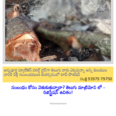
అన్నపూర్ణ మ్యారేజెస్ వరల్డ్ వైడ్‌గా తెలుగు వారు ఎక్కడున్నా అన్ని కులముల
వారికి పెళ్లి సంబంధములు కుదర్చడంలో టాప్ పొజిషన్
సం|| 93979 79750
సంబంధం కోసం వెతుకుతున్నారా? తెలుగు మాట్రిమోని లో -
రిజిస్ట్రేషన్ ఉచితం!