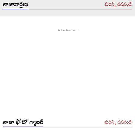
తాజావార్తలు
మరిన్ని చదవండి
తాజా ఫోటో గ్యాలరీ
మరిన్ని చదవండి