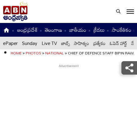
ఆంధ్రప్రదేశ్
తెలంగాణ
జాతీయం
క్రీడలు
సాంకేతికం
ePaper
Sunday
Live TV
జాబ్స్
సాహిత్యం
ప్రత్యేకం
ఓపెన్ హార్ట్
నేటి
HOME
»
PHOTOS
»
NATIONAL
»
CHIEF OF DEFENCE STAFF BIPIN RAWA