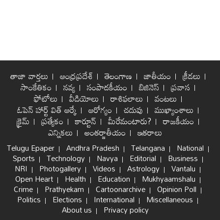
తాజా వార్తలు
ఆంధ్రప్రదేశ్
తెలంగాణ
జాతీయం
క్రీడలు
సాంకేతికం
నవ్య
సంపాదకీయం
బిజినెస్
ప్రవాస
ఫోటోలు
వీడియోలు
రాశిఫలాలు
వంటలు
ఓపెన్ హార్ట్ విత్ ఆర్కే
ఆరోగ్యం
చదువు
ముఖ్యాంశాలు
క్రైమ్
ప్రత్యేకం
కార్టూన్
మీరేమంటారు?
రాజకీయం
ఎన్నికలు
అంతర్జాతీయం
ఇతరాలు
Telugu Epaper
Andhra Pradesh
Telangana
National
Sports
Technology
Navya
Editorial
Business
NRI
Photogallery
Videos
Astrology
Vantalu
Open Heart
Health
Education
Mukhyaamshalu
Crime
Prathyekam
Cartoonarchive
Opinion Poll
Politics
Elections
International
Miscellaneous
About us
Privacy policy