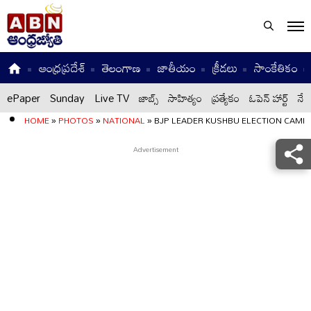
ఆంధ్రప్రదేశ్
తెలంగాణ
జాతీయం
క్రీడలు
సాంకేతికం
ePaper
Sunday
Live TV
జాబ్స్
సాహిత్యం
ప్రత్యేకం
ఓపెన్ హార్ట్
నేటి
HOME
»
PHOTOS
»
NATIONAL
»
BJP LEADER KUSHBU ELECTION CAMPA