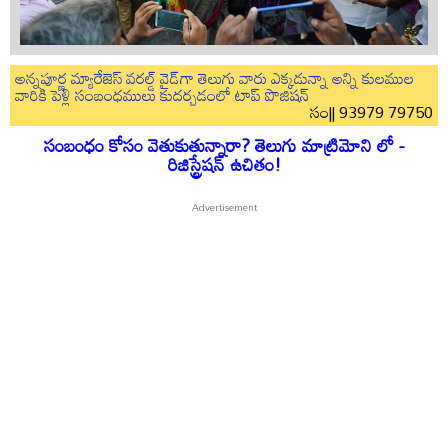
అన్నపూర్ణ మ్యారేజెస్ వరల్డ్ వైడ్‌గా తెలుగు వారు ఎక్కడున్నా అన్ని కులముల
వారికి పెళ్లి సంబంధములు కుదర్చడంలో టాప్ పొజిషన్
సం|| 93979 79750
సంబంధం కోసం వెతుకుతున్నారా? తెలుగు మాట్రిమోని లో -
రిజిస్ట్రేషన్ ఉచితం!