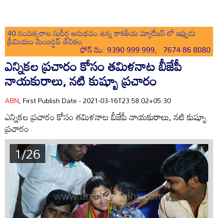
40 సంవత్సరాల సుదీర్ఘ అనుభవం ఉన్న కాకతీయ మ్యారేజస్ లో ఇప్పుడు
ప్రీమియం మెంబర్షిప్ ఉచితం
ఫోన్ నెం: 9390 999 999, 7674 86 8080
ఎన్నికల ప్రచారం కోసం తమిళనాట బీజేపీ
నాయకురాలు, నటి కుష్బూ ప్రచారం
ABN
, First Publish Date - 2021-03-16T23:58:02+05:30
ఎన్నికల ప్రచారం కోసం తమిళనాట బీజేపీ నాయకురాలు, నటి కుష్బూ
ప్రచారం
1/26