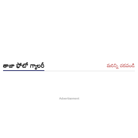
తాజా ఫోటో గ్యాలరీ
మరిన్ని చదవండి