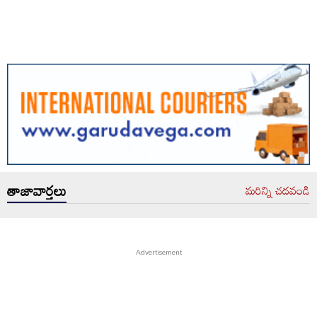
తాజావార్తలు
మరిన్ని చదవండి