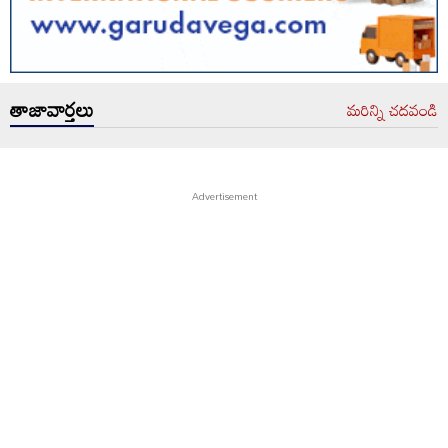
తాజావార్తలు
మరిన్ని చదవండి