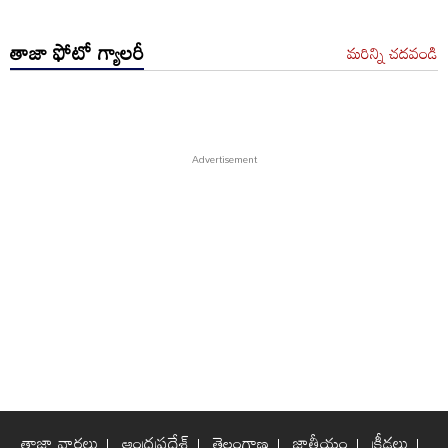
తాజా ఫోటో గ్యాలరీ
మరిన్ని చదవండి
తాజా వార్తలు
ఆంధ్రప్రదేశ్
తెలంగాణ
జాతీయం
క్రీడలు