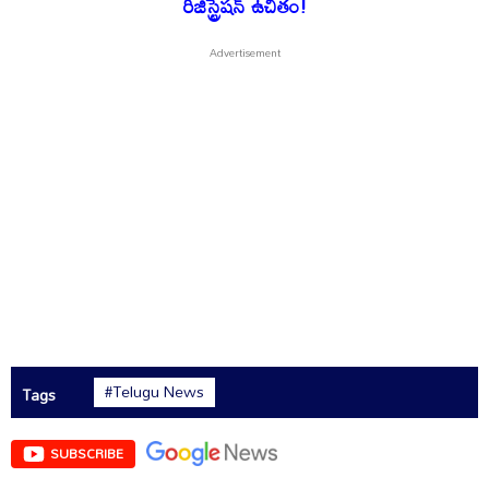
రిజిస్ట్రేషన్ ఉచితం!
#Telugu News
Tags
SUBSCRIBE