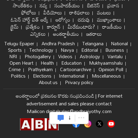
సాంకేతికం
నవ్య
సంపాదకీయం
బిజినెస్
ప్రవాస
ఫోటోలు
వీడియోలు
రాశిఫలాలు
వంటలు
ఓపెన్ హార్ట్ విత్ ఆర్కే
ఆరోగ్యం
చదువు
ముఖ్యాంశాలు
క్రైమ్
ప్రత్యేకం
కార్టూన్
మీరేమంటారు?
రాజకీయం
ఎన్నికలు
అంతర్జాతీయం
ఇతరాలు
Telugu Epaper
Andhra Pradesh
Telangana
National
Sports
Technology
Navya
Editorial
Business
NRI
Photogallery
Videos
Astrology
Vantalu
Open Heart
Health
Education
Mukhyaamshalu
Crime
Prathyekam
Cartoonarchive
Opinion Poll
Politics
Elections
International
Miscellaneous
About us
Privacy policy
అంతర్జాలంలో ప్రకటనల కొరకు సంప్రదించండి
|
For internet
advertisement and sales please contact
Mailicon digitalsales@andhrajyothy.com