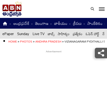
ఆంధ్రప్రదేశ్
తెలంగాణ
జాతీయం
క్రీడలు
సాంకేతికం
ePaper
Sunday
Live TV
జాబ్స్
సాహిత్యం
ప్రత్యేకం
ఓపెన్ హార్ట్
నేటి
HOME
»
PHOTOS
»
ANDHRA PRADESH
»
VIZIANAGARAM PYDITHALLI 