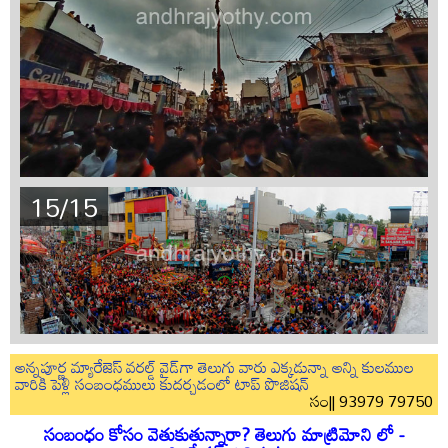
15/15
అన్నపూర్ణ మ్యారేజెస్ వరల్డ్ వైడ్‌గా తెలుగు వారు ఎక్కడున్నా అన్ని కులముల
వారికి పెళ్లి సంబంధములు కుదర్చడంలో టాప్ పొజిషన్
సం|| 93979 79750
సంబంధం కోసం వెతుకుతున్నారా? తెలుగు మాట్రిమోని లో -