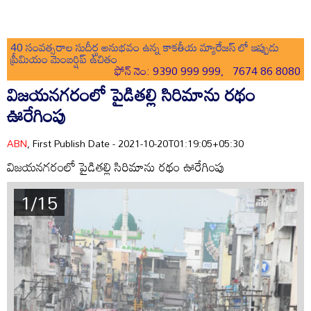
40 సంవత్సరాల సుదీర్ఘ అనుభవం ఉన్న కాకతీయ మ్యారేజస్ లో ఇప్పుడు
ప్రీమియం మెంబర్షిప్ ఉచితం
ఫోన్ నెం: 9390 999 999, 7674 86 8080
విజయనగరంలో పైడితల్లి సిరిమాను రథం
ఊరేగింపు
ABN
, First Publish Date - 2021-10-20T01:19:05+05:30
విజయనగరంలో పైడితల్లి సిరిమాను రథం ఊరేగింపు
1/15