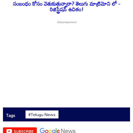
సంబంధం కోసం వెతుకుతున్నారా? తెలుగు మాట్రిమోని లో -
రిజిస్ట్రేషన్ ఉచితం!
#Telugu News
Tags
SUBSCRIBE