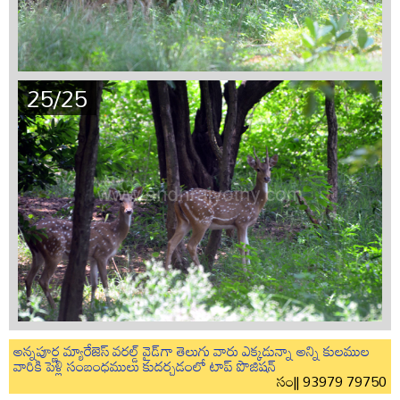
25/25
అన్నపూర్ణ మ్యారేజెస్ వరల్డ్ వైడ్‌గా తెలుగు వారు ఎక్కడున్నా అన్ని కులముల
వారికి పెళ్లి సంబంధములు కుదర్చడంలో టాప్ పొజిషన్
సం|| 93979 79750