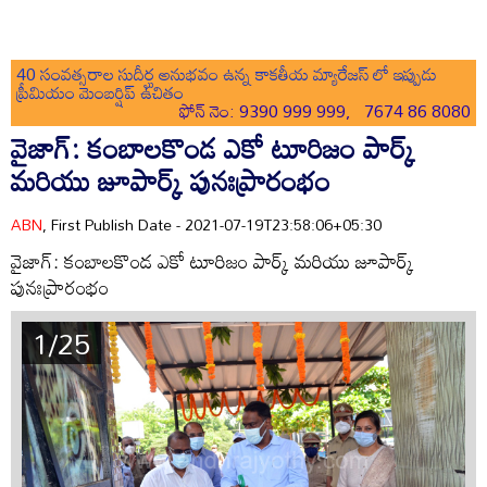
40 సంవత్సరాల సుదీర్ఘ అనుభవం ఉన్న కాకతీయ మ్యారేజస్ లో ఇప్పుడు
ప్రీమియం మెంబర్షిప్ ఉచితం
ఫోన్ నెం: 9390 999 999, 7674 86 8080
వైజాగ్: కంబాలకొండ ఎకో టూరిజం పార్క్
మరియు జూపార్క్ పునఃప్రారంభం
ABN
, First Publish Date - 2021-07-19T23:58:06+05:30
వైజాగ్: కంబాలకొండ ఎకో టూరిజం పార్క్ మరియు జూపార్క్
పునఃప్రారంభం
1/25