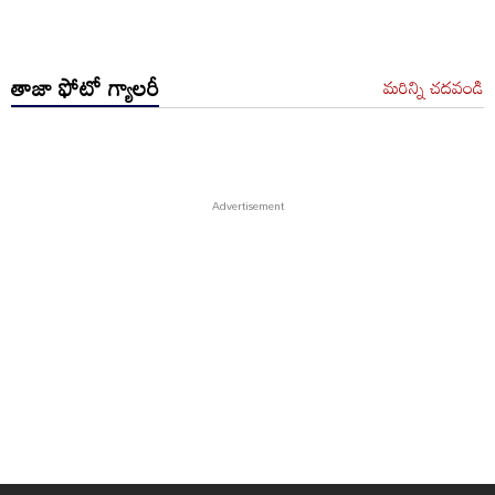
తాజా ఫోటో గ్యాలరీ
మరిన్ని చదవండి