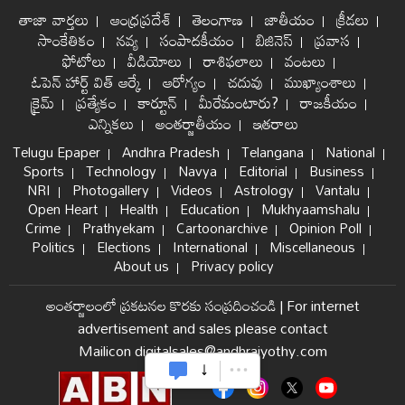
తాజా వార్తలు
ఆంధ్రప్రదేశ్
తెలంగాణ
జాతీయం
క్రీడలు
సాంకేతికం
నవ్య
సంపాదకీయం
బిజినెస్
ప్రవాస
ఫోటోలు
వీడియోలు
రాశిఫలాలు
వంటలు
ఓపెన్ హార్ట్ విత్ ఆర్కే
ఆరోగ్యం
చదువు
ముఖ్యాంశాలు
క్రైమ్
ప్రత్యేకం
కార్టూన్
మీరేమంటారు?
రాజకీయం
ఎన్నికలు
అంతర్జాతీయం
ఇతరాలు
Telugu Epaper
Andhra Pradesh
Telangana
National
Sports
Technology
Navya
Editorial
Business
NRI
Photogallery
Videos
Astrology
Vantalu
Open Heart
Health
Education
Mukhyaamshalu
Crime
Prathyekam
Cartoonarchive
Opinion Poll
Politics
Elections
International
Miscellaneous
About us
Privacy policy
అంతర్జాలంలో ప్రకటనల కొరకు సంప్రదించండి
|
For internet
advertisement and sales please contact
Mailicon digitalsales@andhrajyothy.com