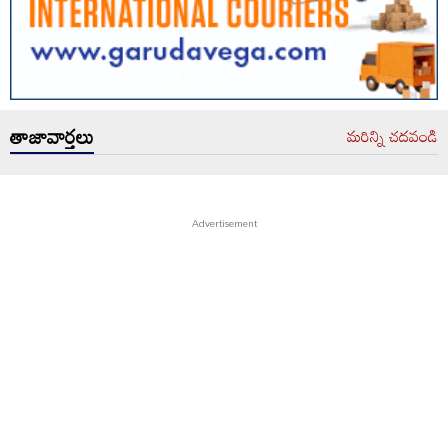
తాజావార్తలు
మరిన్ని చదవండి