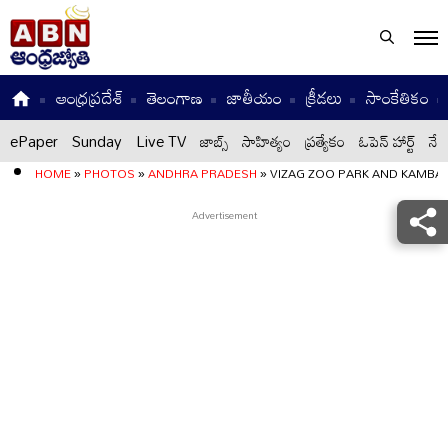
ఆంధ్రప్రదేశ్
తెలంగాణ
జాతీయం
క్రీడలు
సాంకేతికం
ePaper
Sunday
Live TV
జాబ్స్
సాహిత్యం
ప్రత్యేకం
ఓపెన్ హార్ట్
నేటి
HOME
»
PHOTOS
»
ANDHRA PRADESH
»
VIZAG ZOO PARK AND KAMBA