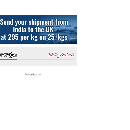
ావార్తలు
మరిన్ని చదవండి