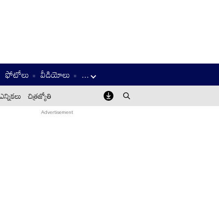
ఫోటోలు
వీడియోలు
...
ఎన్నికలు
చిత్రజ్యోతి