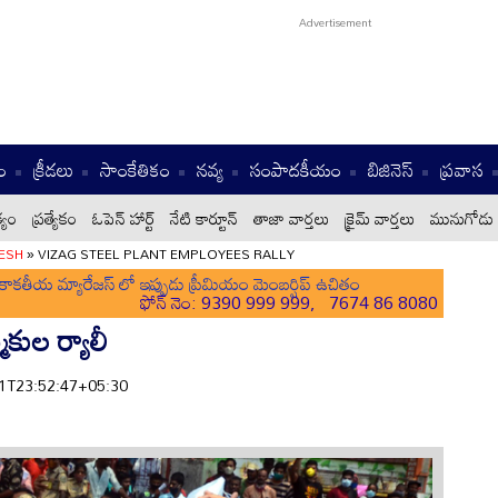
ం
క్రీడలు
సాంకేతికం
నవ్య
సంపాదకీయం
బిజినెస్
ప్రవాస
్యం
ప్రత్యేకం
ఓపెన్ హార్ట్
నేటి కార్టూన్
తాజా వార్తలు
క్రైమ్ వార్తలు
మునుగోడు 
ESH
»
VIZAG STEEL PLANT EMPLOYEES RALLY
ాకతీయ మ్యారేజస్ లో ఇప్పుడు ప్రీమియం మెంబర్షిప్ ఉచితం
ఫోన్ నెం: 9390 999 999, 7674 86 8080
మికుల ర్యాలీ
-31T23:52:47+05:30