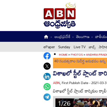
ఆంధ్రప్రదేశ్
తెలంగాణ
జాతీయ
ePaper
Sunday
Live TV
జాబ్స్
సాహిత
HOME
»
PHOTOS
»
ANDHRA PRAD
40 సంవత్సరాల సుదీర్ఘ అనుభవం ఉన్న క
విశాఖలో స్టీల్ ప్లాంట్ కార్
ABN
, First Publish Date - 2021-03
విశాఖలో స్టీల్ ప్లాంట్ కార్మికుల ర్యాలీ
1/26