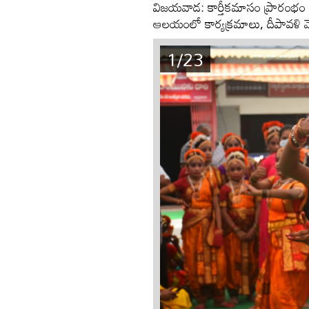
విజయవాడ: కార్తీకమాసం ప్రారంభం స
ఆలయంలో కార్యక్రమాలు, దీపావళి వ
1/23