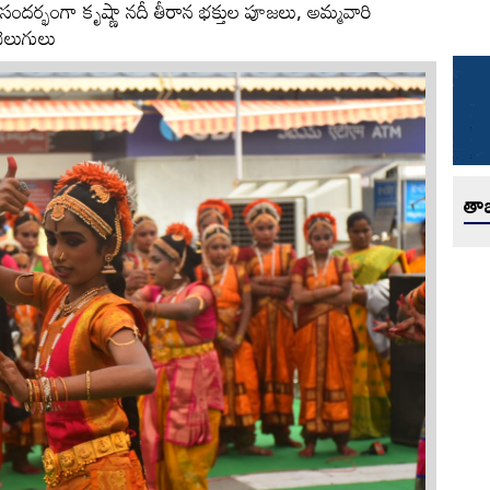
ందర్భంగా కృష్ణా నదీ తీరాన భక్తుల పూజలు, అమ్మవారి
ెలుగులు
తాజ