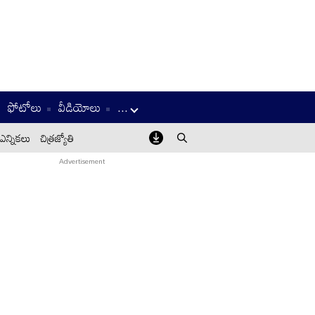
ఫోటోలు
వీడియోలు
...
ఎన్నికలు
చిత్రజ్యోతి