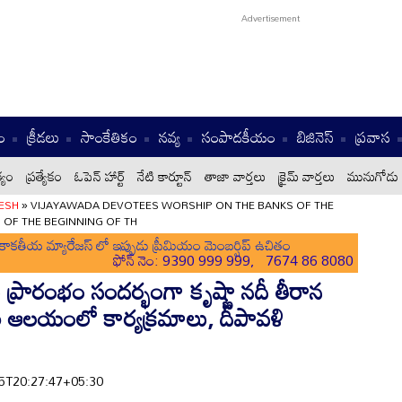
ం
క్రీడలు
సాంకేతికం
నవ్య
సంపాదకీయం
బిజినెస్
ప్రవాస
్యం
ప్రత్యేకం
ఓపెన్ హార్ట్
నేటి కార్టూన్
తాజా వార్తలు
క్రైమ్ వార్తలు
మునుగోడు 
ESH
»
VIJAYAWADA DEVOTEES WORSHIP ON THE BANKS OF THE
 OF THE BEGINNING OF TH
ాకతీయ మ్యారేజస్ లో ఇప్పుడు ప్రీమియం మెంబర్షిప్ ఉచితం
ఫోన్ నెం: 9390 999 999, 7674 86 8080
ప్రారంభం సందర్భంగా కృష్ణా నదీ తీరాన
ి ఆలయంలో కార్యక్రమాలు, దీపావళి
-05T20:27:47+05:30