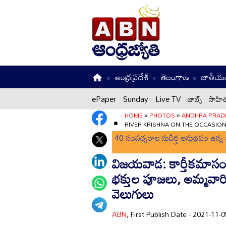
ఆంధ్రప్రదేశ్
తెలంగాణ
జాతీయ
ePaper
Sunday
Live TV
జాబ్స్
సాహిత
HOME
»
PHOTOS
»
ANDHRA PRAD
RIVER KRISHNA ON THE OCCASION
40 సంవత్సరాల సుదీర్ఘ అనుభవం ఉన్న క
విజయవాడ: కార్తీకమాసం 
భక్తుల పూజలు, అమ్మవార
వెలుగులు
ABN
, First Publish Date - 2021-11