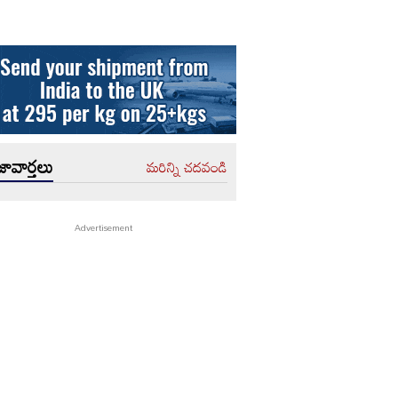
ావార్తలు
మరిన్ని చదవండి