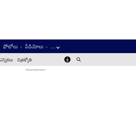
ఫోటోలు
వీడియోలు
...
ఎన్నికలు
చిత్రజ్యోతి