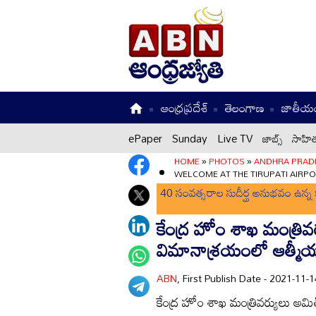
ఆంధ్రప్రదేశ్
తెలంగాణ
జాతీయ
ePaper
Sunday
Live TV
జాబ్స్
సాహిత
HOME
»
PHOTOS
»
ANDHRA PRAD
WELCOME AT THE TIRUPATI AIRP
40 సంవత్సరాల సుదీర్ఘ అనుభవం ఉన్న క
కేంద్ర హోం శాఖ మంత్రివ
విమానాశ్రయంలో ఆత్మీయ
ABN
, First Publish Date - 2021-11
కేంద్ర హోం శాఖ మంత్రివర్యులు అమ