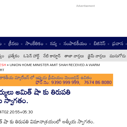
ం
క్రీడలు
సాంకేతికం
నవ్య
సంపాదకీయం
బిజినెస్
ప్రవాస
్యం
ప్రత్యేకం
ఓపెన్ హార్ట్
నేటి కార్టూన్
తాజా వార్తలు
క్రైమ్ వార్తలు
మునుగోడు 
ESH
»
UNION HOME MINISTER AMIT SHAH RECEIVED A WARM
ORT
ాకతీయ మ్యారేజస్ లో ఇప్పుడు ప్రీమియం మెంబర్షిప్ ఉచితం
ఫోన్ నెం: 9390 999 999, 7674 86 8080
ర్యులు అమిత్ షా కు తిరుపతి
 స్వాగతం.
-14T02:20:55+05:30
ిత్ షా కు తిరుపతి విమానాశ్రయంలో ఆత్మీయ స్వాగతం.