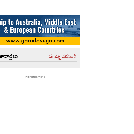
ావార్తలు
మరిన్ని చదవండి