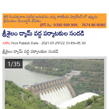
40 సంవత్సరాల సుదీర్ఘ అనుభవం ఉన్న కాకతీయ మ్యారేజస్ లో ఇప్పుడు
ప్రీమియం మెంబర్షిప్ ఉచితం
ఫోన్ నెం: 9390 999 999, 7674 86 8080
శ్రీశైలం డ్యామ్ వద్ద పర్యాటకుల సందడి
ABN
, First Publish Date - 2021-07-29T22:33:49+05:30
శ్రీశైలం డ్యామ్ వద్ద పర్యాటకుల సందడి
1/35