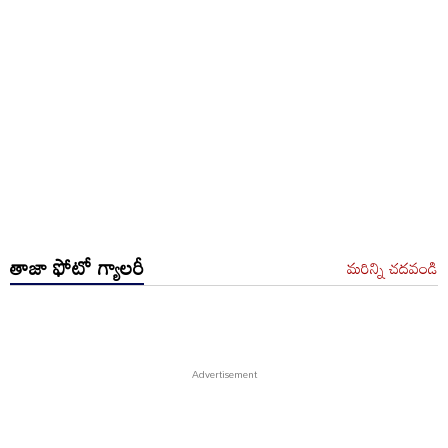
తాజా ఫోటో గ్యాలరీ
మరిన్ని చదవండి