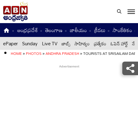
ఆంధ్రప్రదేశ్
తెలంగాణ
జాతీయం
క్రీడలు
సాంకేతికం
ePaper
Sunday
Live TV
జాబ్స్
సాహిత్యం
ప్రత్యేకం
ఓపెన్ హార్ట్
నేటి
HOME
»
PHOTOS
»
ANDHRA PRADESH
»
TOURISTS AT SRISAILAM DAM