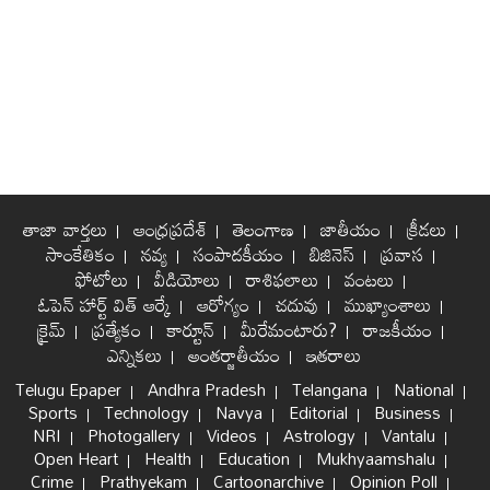
తాజా వార్తలు
ఆంధ్రప్రదేశ్
తెలంగాణ
జాతీయం
క్రీడలు
సాంకేతికం
నవ్య
సంపాదకీయం
బిజినెస్
ప్రవాస
ఫోటోలు
వీడియోలు
రాశిఫలాలు
వంటలు
ఓపెన్ హార్ట్ విత్ ఆర్కే
ఆరోగ్యం
చదువు
ముఖ్యాంశాలు
క్రైమ్
ప్రత్యేకం
కార్టూన్
మీరేమంటారు?
రాజకీయం
ఎన్నికలు
అంతర్జాతీయం
ఇతరాలు
Telugu Epaper
Andhra Pradesh
Telangana
National
Sports
Technology
Navya
Editorial
Business
NRI
Photogallery
Videos
Astrology
Vantalu
Open Heart
Health
Education
Mukhyaamshalu
Crime
Prathyekam
Cartoonarchive
Opinion Poll