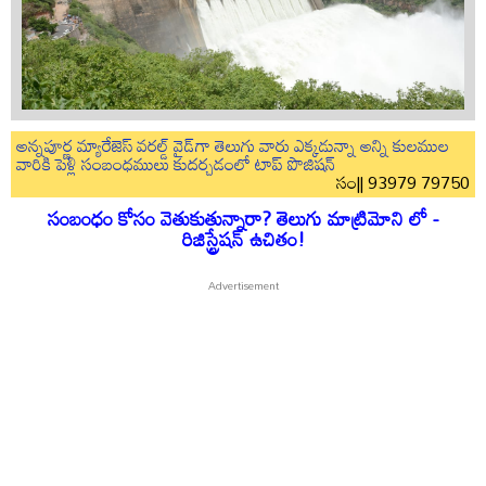
అన్నపూర్ణ మ్యారేజెస్ వరల్డ్ వైడ్‌గా తెలుగు వారు ఎక్కడున్నా అన్ని కులముల
వారికి పెళ్లి సంబంధములు కుదర్చడంలో టాప్ పొజిషన్
సం|| 93979 79750
సంబంధం కోసం వెతుకుతున్నారా? తెలుగు మాట్రిమోని లో -
రిజిస్ట్రేషన్ ఉచితం!