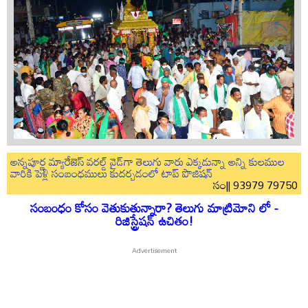
అన్నపూర్ణ మ్యారేజెస్ వరల్డ్ వైడ్‌గా తెలుగు వారు ఎక్కడున్నా అన్ని కులముల
వారికి పెళ్లి సంబంధములు కుదర్చడంలో టాప్ పొజిషన్
సం|| 93979 79750
సంబంధం కోసం వెతుకుతున్నారా? తెలుగు మాట్రిమోని లో -
రిజిస్ట్రేషన్ ఉచితం!