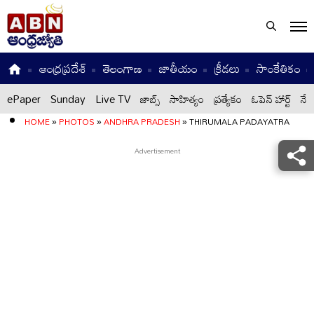
ఆంధ్రప్రదేశ్
తెలంగాణ
జాతీయం
క్రీడలు
సాంకేతికం
ePaper
Sunday
Live TV
జాబ్స్
సాహిత్యం
ప్రత్యేకం
ఓపెన్ హార్ట్
నేటి
HOME
»
PHOTOS
»
ANDHRA PRADESH
»
THIRUMALA PADAYATRA