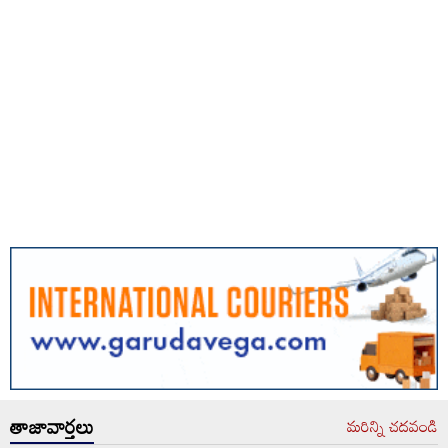
తాజావార్తలు
మరిన్ని చదవండి