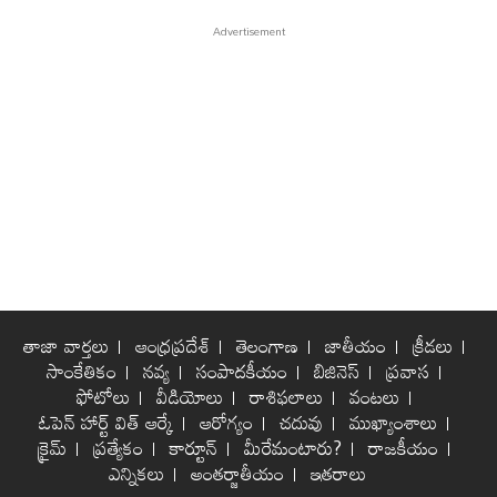
తాజా వార్తలు
ఆంధ్రప్రదేశ్
తెలంగాణ
జాతీయం
క్రీడలు
సాంకేతికం
నవ్య
సంపాదకీయం
బిజినెస్
ప్రవాస
ఫోటోలు
వీడియోలు
రాశిఫలాలు
వంటలు
ఓపెన్ హార్ట్ విత్ ఆర్కే
ఆరోగ్యం
చదువు
ముఖ్యాంశాలు
క్రైమ్
ప్రత్యేకం
కార్టూన్
మీరేమంటారు?
రాజకీయం
ఎన్నికలు
అంతర్జాతీయం
ఇతరాలు