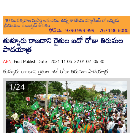
40 సంవత్సరాల సుదీర్ఘ అనుభవం ఉన్న కాకతీయ మ్యారేజస్ లో ఇప్పుడు
ప్రీమియం మెంబర్షిప్ ఉచితం
ఫోన్ నెం: 9390 999 999, 7674 86 8080
తుళ్ళూరు రాజదాని రైతుల ఐదో రోజు తిరుమల
పాదయాత్ర
ABN
, First Publish Date - 2021-11-06T22:04:02+05:30
తుళ్ళూరు రాజదాని రైతుల ఐదో రోజు తిరుమల పాదయాత్ర
1/24