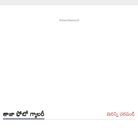
తాజా ఫోటో గ్యాలరీ
మరిన్ని చదవండి