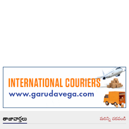
తాజావార్తలు
మరిన్ని చదవండి