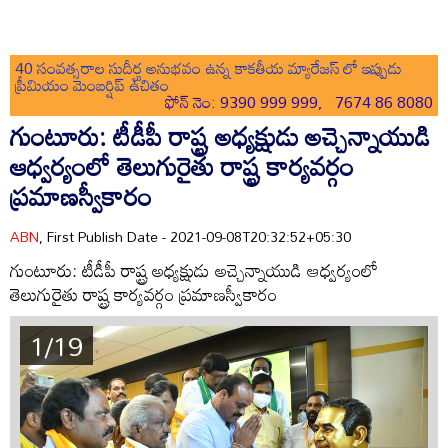
40 సంవత్సరాల సుదీర్ఘ అనుభవం ఉన్న కాకతీయ మ్యారేజస్ లో ఇప్పుడు
ప్రీమియం మెంబర్షిప్ ఉచితం
ఫోన్ నెం: 9390 999 999, 7674 86 8080
గుంటూరు: టీడీపీ రాష్ట్ర అధ్యక్షుడు అచ్చెన్నాయుడి
ఆధ్వర్యంలో తెలుగురైతు రాష్ట్ర కార్యవర్గం
ప్రమాణస్వీకారం
ABN
, First Publish Date - 2021-09-08T20:32:52+05:30
గుంటూరు: టీడీపీ రాష్ట్ర అధ్యక్షుడు అచ్చెన్నాయుడి ఆధ్వర్యంలో
తెలుగురైతు రాష్ట్ర కార్యవర్గం ప్రమాణస్వీకారం
1/19