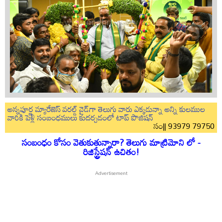
అన్నపూర్ణ మ్యారేజెస్ వరల్డ్ వైడ్‌గా తెలుగు వారు ఎక్కడున్నా అన్ని కులముల
వారికి పెళ్లి సంబంధములు కుదర్చడంలో టాప్ పొజిషన్
సం|| 93979 79750
సంబంధం కోసం వెతుకుతున్నారా? తెలుగు మాట్రిమోని లో -
రిజిస్ట్రేషన్ ఉచితం!