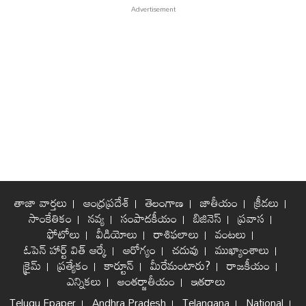
తాజా వార్తలు
ఆంధ్రప్రదేశ్
తెలంగాణ
జాతీయం
క్రీడలు
సాంకేతికం
నవ్య
సంపాదకీయం
బిజినెస్
ప్రవాస
ఫోటోలు
వీడియోలు
రాశిఫలాలు
వంటలు
ఓపెన్ హార్ట్ విత్ ఆర్కే
ఆరోగ్యం
చదువు
ముఖ్యాంశాలు
క్రైమ్
ప్రత్యేకం
కార్టూన్
మీరేమంటారు?
రాజకీయం
ఎన్నికలు
అంతర్జాతీయం
ఇతరాలు
Telugu Epaper
Andhra Pradesh
Telangana
National