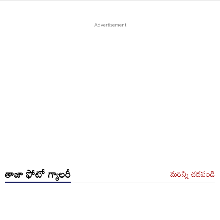
తాజా ఫోటో గ్యాలరీ
మరిన్ని చదవండి