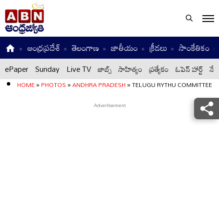
ఆంధ్రప్రదేశ్
తెలంగాణ
జాతీయం
క్రీడలు
సాంకేతికం
ePaper
Sunday
Live TV
జాబ్స్
సాహిత్యం
ప్రత్యేకం
ఓపెన్ హార్ట్
నేటి
HOME
»
PHOTOS
»
ANDHRA PRADESH
»
TELUGU RYTHU COMMITTEE 