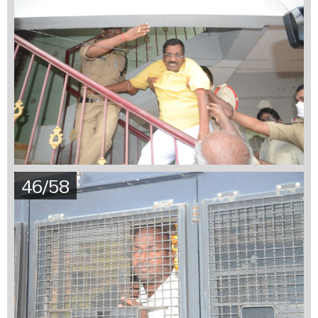
46/58