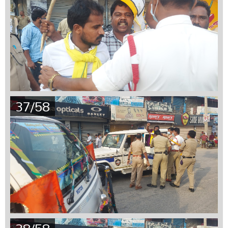
37/58