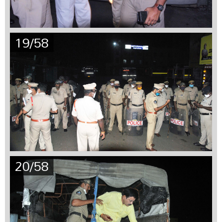
19/58
20/58