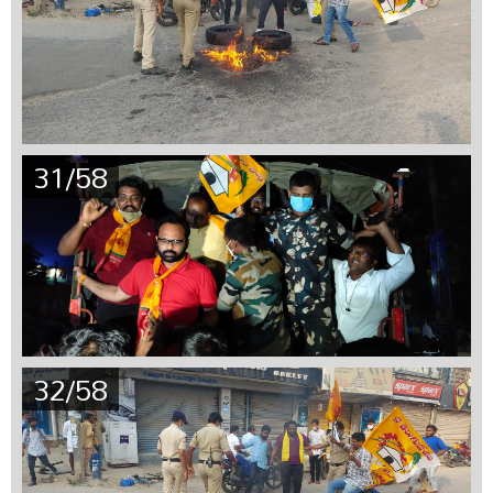
31/58
32/58