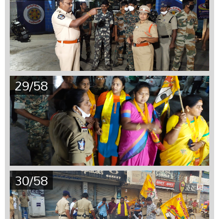
29/58
30/58