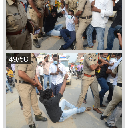
49/58