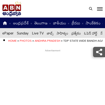
ఆంధ్రప్రదేశ్
తెలంగాణ
జాతీయం
క్రీడలు
సాంకేతికం
ePaper
Sunday
Live TV
జాబ్స్
సాహిత్యం
ప్రత్యేకం
ఓపెన్ హార్ట్
నేటి
HOME
»
PHOTOS
»
ANDHRA PRADESH
»
TDP STATE WIDE BANDH AGAI