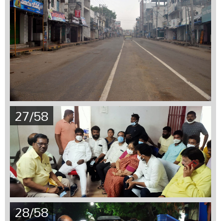
27/58
28/58