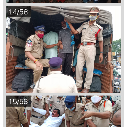
14/58
15/58