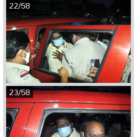
22/58
23/58