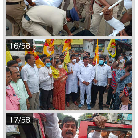
16/58
17/58