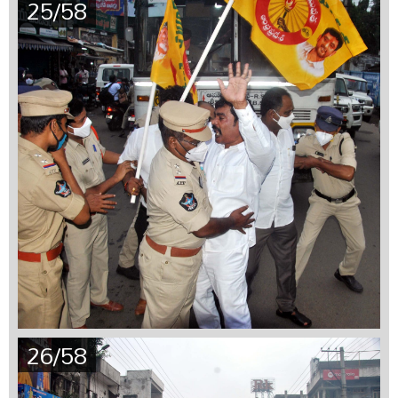
25/58
26/58