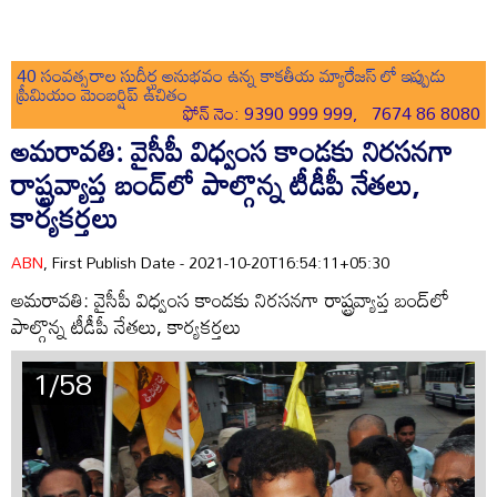
40 సంవత్సరాల సుదీర్ఘ అనుభవం ఉన్న కాకతీయ మ్యారేజస్ లో ఇప్పుడు
ప్రీమియం మెంబర్షిప్ ఉచితం
ఫోన్ నెం: 9390 999 999, 7674 86 8080
అమరావతి: వైసీపీ విధ్వంస కాండకు నిరసనగా
రాష్ట్రవ్యాప్త బంద్‌లో పాల్గొన్న టీడీపీ నేతలు,
కార్యకర్తలు
ABN
, First Publish Date - 2021-10-20T16:54:11+05:30
అమరావతి: వైసీపీ విధ్వంస కాండకు నిరసనగా రాష్ట్రవ్యాప్త బంద్‌లో
పాల్గొన్న టీడీపీ నేతలు, కార్యకర్తలు
1/58