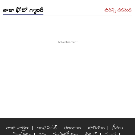
తాజా ఫోటో గ్యాలరీ
మరిన్ని చదవండి
తాజా వార్తలు
ఆంధ్రప్రదేశ్
తెలంగాణ
జాతీయం
క్రీడలు
సాంకేతికం
నవ్య
సంపాదకీయం
బిజినెస్
ప్రవాస