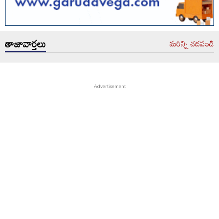
తాజావార్తలు
మరిన్ని చదవండి