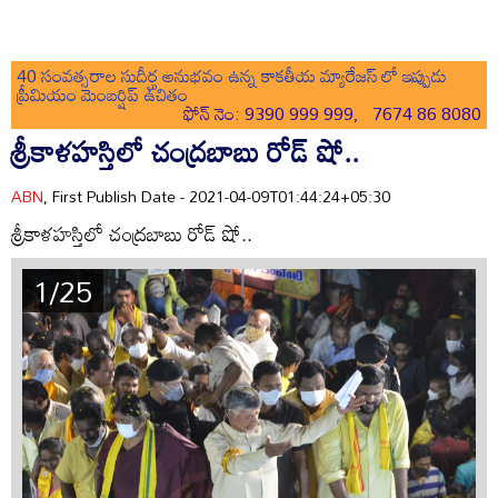
40 సంవత్సరాల సుదీర్ఘ అనుభవం ఉన్న కాకతీయ మ్యారేజస్ లో ఇప్పుడు
ప్రీమియం మెంబర్షిప్ ఉచితం
ఫోన్ నెం: 9390 999 999, 7674 86 8080
శ్రీకాళహస్తిలో చంద్రబాబు రోడ్ షో..
ABN
, First Publish Date - 2021-04-09T01:44:24+05:30
శ్రీకాళహస్తిలో చంద్రబాబు రోడ్ షో..
1/25