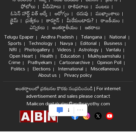
ఫోటోలు
వీడియోలు
రాశిఫలాలు
వంటలు
ఓపెన్ హార్ట్ విత్ ఆర్కే
ఆరోగ్యం
చదువు
ముఖ్యాంశాలు
క్రైమ్
ప్రత్యేకం
కార్టూన్
మీరేమంటారు?
రాజకీయం
ఎన్నికలు
అంతర్జాతీయం
ఇతరాలు
Telugu Epaper
Andhra Pradesh
Telangana
National
Sports
Technology
Navya
Editorial
Business
NRI
Photogallery
Videos
Astrology
Vantalu
Open Heart
Health
Education
Mukhyaamshalu
Crime
Prathyekam
Cartoonarchive
Opinion Poll
Politics
Elections
International
Miscellaneous
About us
Privacy policy
అంతర్జాలంలో ప్రకటనల కొరకు సంప్రదించండి
|
For internet
advertisement and sales please contact
Mailicon digitalsales@andhrajyothy.com