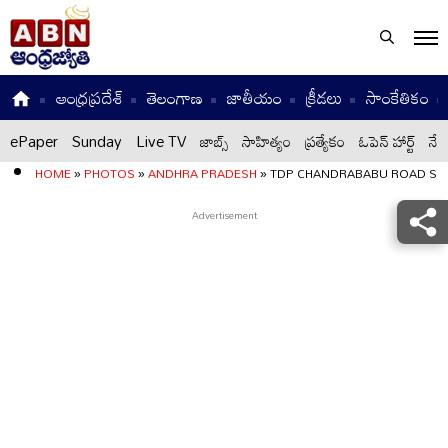
ఆంధ్రప్రదేశ్
తెలంగాణ
జాతీయం
క్రీడలు
సాంకేతికం
ePaper
Sunday
Live TV
జాబ్స్
సాహిత్యం
ప్రత్యేకం
ఓపెన్ హార్ట్
నేటి
HOME
»
PHOTOS
»
ANDHRA PRADESH
»
TDP CHANDRABABU ROAD SHO