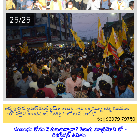
25/25
అన్నపూర్ణ మ్యారేజెస్ వరల్డ్ వైడ్‌గా తెలుగు వారు ఎక్కడున్నా అన్ని కులముల
వారికి పెళ్లి సంబంధములు కుదర్చడంలో టాప్ పొజిషన్
సం|| 93979 79750
సంబంధం కోసం వెతుకుతున్నారా? తెలుగు మాట్రిమోని లో -
రిజిస్ట్రేషన్ ఉచితం!