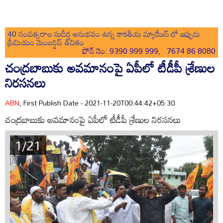
40 సంవత్సరాల సుదీర్ఘ అనుభవం ఉన్న కాకతీయ మ్యారేజస్ లో ఇప్పుడు
ప్రీమియం మెంబర్షిప్ ఉచితం
ఫోన్ నెం: 9390 999 999, 7674 86 8080
చంద్రబాబుకు అవమానంపై ఏపీలో టీడీపీ శ్రేణుల
నిరసనలు
ABN
, First Publish Date - 2021-11-20T00:44:42+05:30
చంద్రబాబుకు అవమానంపై ఏపీలో టీడీపీ శ్రేణుల నిరసనలు
1/21