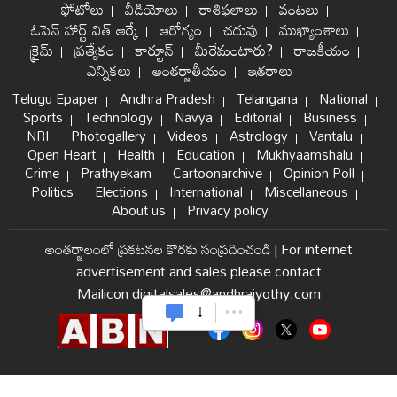
ఫోటోలు
వీడియోలు
రాశిఫలాలు
వంటలు
ఓపెన్ హార్ట్ విత్ ఆర్కే
ఆరోగ్యం
చదువు
ముఖ్యాంశాలు
క్రైమ్
ప్రత్యేకం
కార్టూన్
మీరేమంటారు?
రాజకీయం
ఎన్నికలు
అంతర్జాతీయం
ఇతరాలు
Telugu Epaper
Andhra Pradesh
Telangana
National
Sports
Technology
Navya
Editorial
Business
NRI
Photogallery
Videos
Astrology
Vantalu
Open Heart
Health
Education
Mukhyaamshalu
Crime
Prathyekam
Cartoonarchive
Opinion Poll
Politics
Elections
International
Miscellaneous
About us
Privacy policy
అంతర్జాలంలో ప్రకటనల కొరకు సంప్రదించండి
|
For internet
advertisement and sales please contact
Mailicon digitalsales@andhrajyothy.com