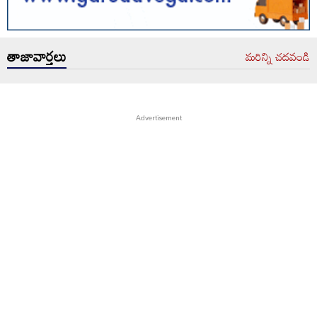
తాజావార్తలు
మరిన్ని చదవండి