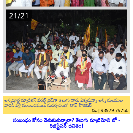
21/21
అన్నపూర్ణ మ్యారేజెస్ వరల్డ్ వైడ్‌గా తెలుగు వారు ఎక్కడున్నా అన్ని కులముల
వారికి పెళ్లి సంబంధములు కుదర్చడంలో టాప్ పొజిషన్
సం|| 93979 79750
సంబంధం కోసం వెతుకుతున్నారా? తెలుగు మాట్రిమోని లో -
రిజిస్ట్రేషన్ ఉచితం!