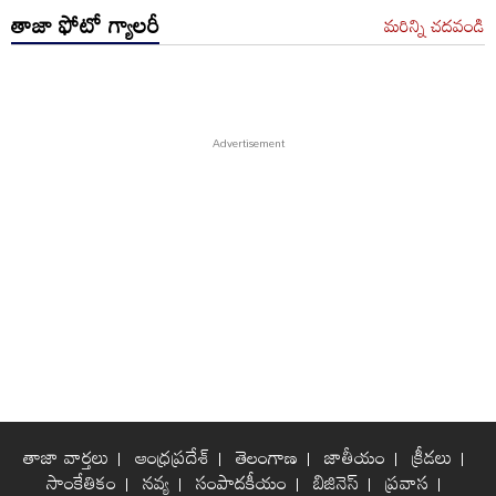
తాజా ఫోటో గ్యాలరీ
మరిన్ని చదవండి
తాజా వార్తలు
ఆంధ్రప్రదేశ్
తెలంగాణ
జాతీయం
క్రీడలు
సాంకేతికం
నవ్య
సంపాదకీయం
బిజినెస్
ప్రవాస