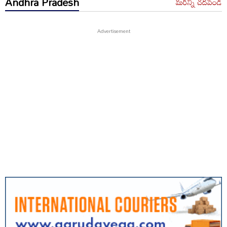
Andhra Pradesh
మరిన్ని చదవండి