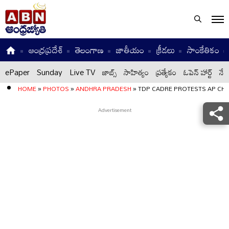
ఆంధ్రప్రదేశ్
తెలంగాణ
జాతీయం
క్రీడలు
సాంకేతికం
ePaper
Sunday
Live TV
జాబ్స్
సాహిత్యం
ప్రత్యేకం
ఓపెన్ హార్ట్
నేటి
HOME
»
PHOTOS
»
ANDHRA PRADESH
»
TDP CADRE PROTESTS AP C