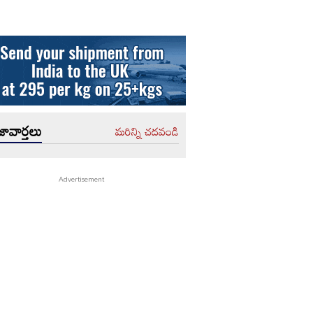
ావార్తలు
మరిన్ని చదవండి