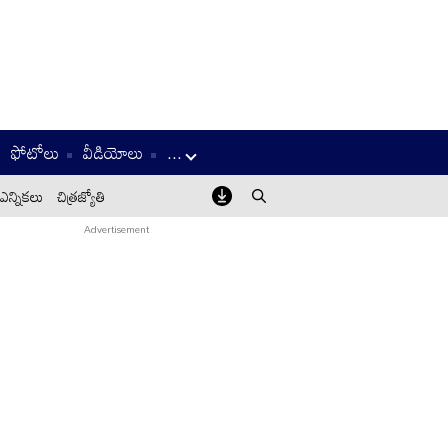
ఫోటోలు
వీడియోలు
...
ఎన్నికలు
చిత్రజ్యోతి