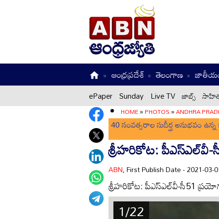
ఆంధ్రప్రదేశ్
తెలంగాణ
జాతీయ
ePaper
Sunday
Live TV
జాబ్స్
సాహిత
HOME
»
PHOTOS
»
ANDHRA PRAD
40 సంవత్సరాల సుదీర్ఘ అనుభవం ఉన్న క
శ్రీహరికోట: పీఎస్‌ఎల్‌వ
ABN
, First Publish Date - 2021-03
శ్రీహరికోట: పీఎస్‌ఎల్‌వీ-సీ51 ప్రయ
1/22