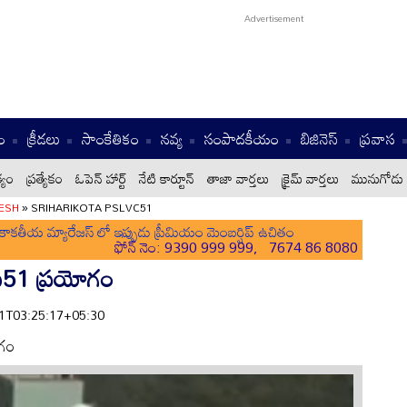
ం
క్రీడలు
సాంకేతికం
నవ్య
సంపాదకీయం
బిజినెస్
ప్రవాస
్యం
ప్రత్యేకం
ఓపెన్ హార్ట్
నేటి కార్టూన్
తాజా వార్తలు
క్రైమ్ వార్తలు
మునుగోడు 
ESH
»
SRIHARIKOTA PSLVC51
ాకతీయ మ్యారేజస్ లో ఇప్పుడు ప్రీమియం మెంబర్షిప్ ఉచితం
ఫోన్ నెం: 9390 999 999, 7674 86 8080
ీ-సీ51 ప్రయోగం
-01T03:25:17+05:30
ోగం