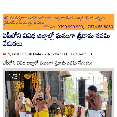
40 సంవత్సరాల సుదీర్ఘ అనుభవం ఉన్న కాకతీయ మ్యారేజస్ లో ఇప్పుడు
ప్రీమియం మెంబర్షిప్ ఉచితం
ఫోన్ నెం: 9390 999 999, 7674 86 8080
ఏపీలోని వివిధ జిల్లాల్లో ఘనంగా శ్రీరామ నవమి
వేడుకలు
ABN
, First Publish Date - 2021-04-21T18:17:49+05:30
ఏపీలోని వివిధ జిల్లాల్లో ఘనంగా శ్రీరామ నవమి వేడుకలు
1/31