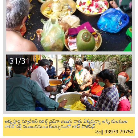
31/31
అన్నపూర్ణ మ్యారేజెస్ వరల్డ్ వైడ్‌గా తెలుగు వారు ఎక్కడున్నా అన్ని కులముల
వారికి పెళ్లి సంబంధములు కుదర్చడంలో టాప్ పొజిషన్
సం|| 93979 79750