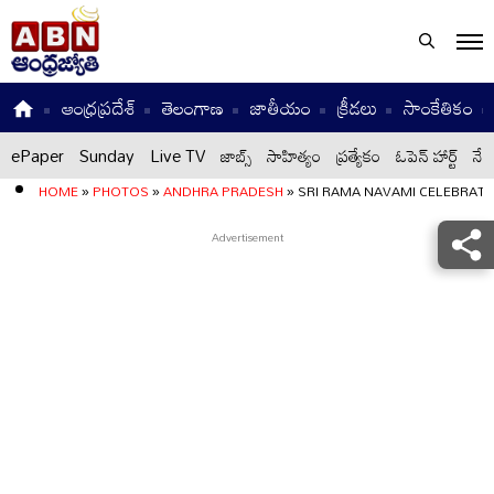
ఆంధ్రప్రదేశ్
తెలంగాణ
జాతీయం
క్రీడలు
సాంకేతికం
ePaper
Sunday
Live TV
జాబ్స్
సాహిత్యం
ప్రత్యేకం
ఓపెన్ హార్ట్
నేటి
HOME
»
PHOTOS
»
ANDHRA PRADESH
»
SRI RAMA NAVAMI CELEBRATI