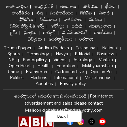
తాజా వార్తలు
ఆంధ్రప్రదేశ్
తెలంగాణ
జాతీయం
క్రీడలు
సాంకేతికం
నవ్య
సంపాదకీయం
బిజినెస్
ప్రవాస
ఫోటోలు
వీడియోలు
రాశిఫలాలు
వంటలు
ఓపెన్ హార్ట్ విత్ ఆర్కే
ఆరోగ్యం
చదువు
ముఖ్యాంశాలు
క్రైమ్
ప్రత్యేకం
కార్టూన్
మీరేమంటారు?
రాజకీయం
ఎన్నికలు
అంతర్జాతీయం
ఇతరాలు
Telugu Epaper
Andhra Pradesh
Telangana
National
Sports
Technology
Navya
Editorial
Business
NRI
Photogallery
Videos
Astrology
Vantalu
Open Heart
Health
Education
Mukhyaamshalu
Crime
Prathyekam
Cartoonarchive
Opinion Poll
Politics
Elections
International
Miscellaneous
About us
Privacy policy
అంతర్జాలంలో ప్రకటనల కొరకు సంప్రదించండి
|
For internet
advertisement and sales please contact
Mailicon digitalsales@andhrajyothy.com
Back