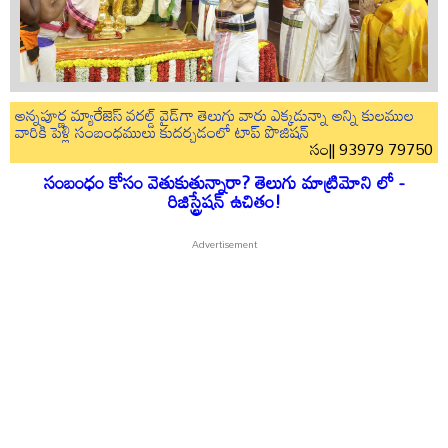
అన్నపూర్ణ మ్యారేజెస్ వరల్డ్ వైడ్‌గా తెలుగు వారు ఎక్కడున్నా అన్ని కులముల
వారికి పెళ్లి సంబంధములు కుదర్చడంలో టాప్ పొజిషన్
సం|| 93979 79750
సంబంధం కోసం వెతుకుతున్నారా? తెలుగు మాట్రిమోని లో -
రిజిస్ట్రేషన్ ఉచితం!