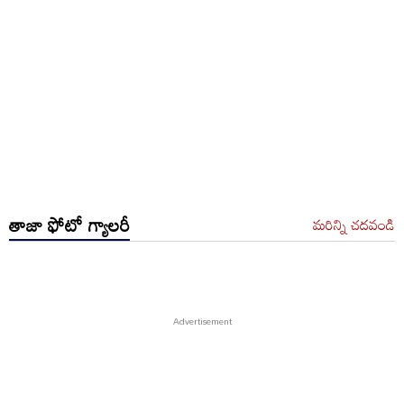
తాజా ఫోటో గ్యాలరీ
మరిన్ని చదవండి