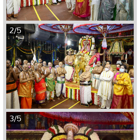
2/5
3/5