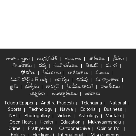
తాజా వార్తలు
ఆంధ్రప్రదేశ్
తెలంగాణ
జాతీయం
క్రీడలు
సాంకేతికం
నవ్య
సంపాదకీయం
బిజినెస్
ప్రవాస
ఫోటోలు
వీడియోలు
రాశిఫలాలు
వంటలు
ఓపెన్ హార్ట్ విత్ ఆర్కే
ఆరోగ్యం
చదువు
ముఖ్యాంశాలు
క్రైమ్
ప్రత్యేకం
కార్టూన్
మీరేమంటారు?
రాజకీయం
ఎన్నికలు
అంతర్జాతీయం
ఇతరాలు
Telugu Epaper
Andhra Pradesh
Telangana
National
Sports
Technology
Navya
Editorial
Business
NRI
Photogallery
Videos
Astrology
Vantalu
Open Heart
Health
Education
Mukhyaamshalu
Crime
Prathyekam
Cartoonarchive
Opinion Poll
Politics
Elections
International
Miscellaneous