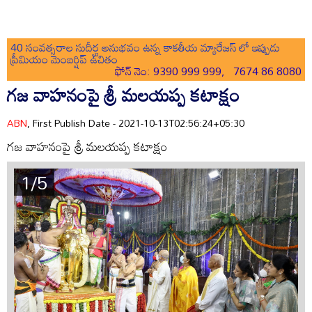
40 సంవత్సరాల సుదీర్ఘ అనుభవం ఉన్న కాకతీయ మ్యారేజస్ లో ఇప్పుడు
ప్రీమియం మెంబర్షిప్ ఉచితం
ఫోన్ నెం: 9390 999 999, 7674 86 8080
గ‌జ వాహ‌నంపై శ్రీ మ‌ల‌య‌ప్ప క‌టాక్షం
ABN
, First Publish Date - 2021-10-13T02:56:24+05:30
గ‌జ వాహ‌నంపై శ్రీ మ‌ల‌య‌ప్ప క‌టాక్షం
1/5