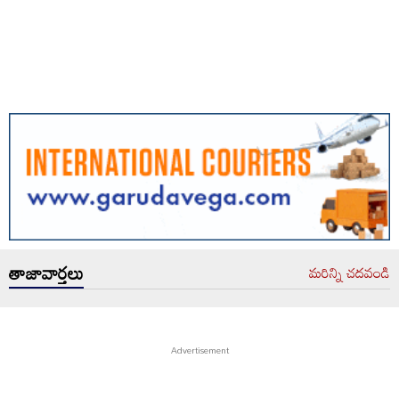
తాజావార్తలు
మరిన్ని చదవండి