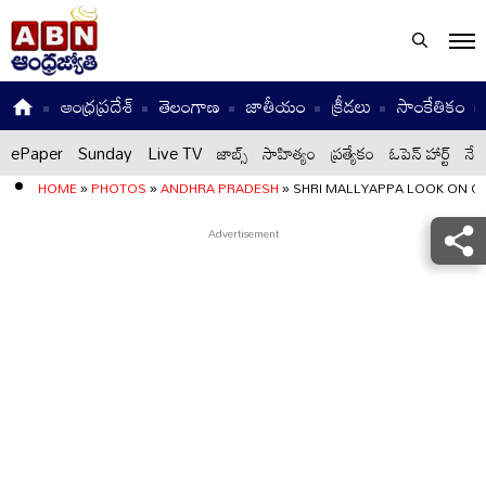
ఆంధ్రప్రదేశ్
తెలంగాణ
జాతీయం
క్రీడలు
సాంకేతికం
ePaper
Sunday
Live TV
జాబ్స్
సాహిత్యం
ప్రత్యేకం
ఓపెన్ హార్ట్
నేటి
HOME
»
PHOTOS
»
ANDHRA PRADESH
»
SHRI MALLYAPPA LOOK ON 