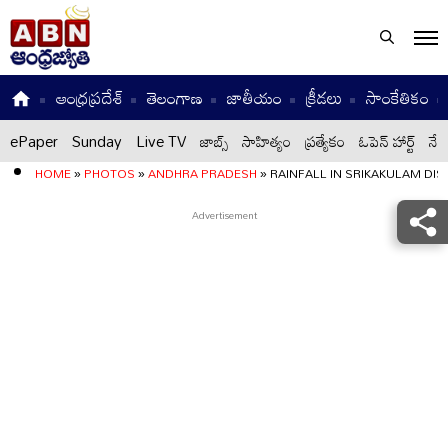
ఆంధ్రప్రదేశ్
తెలంగాణ
జాతీయం
క్రీడలు
సాంకేతికం
ePaper
Sunday
Live TV
జాబ్స్
సాహిత్యం
ప్రత్యేకం
ఓపెన్ హార్ట్
నేటి
HOME
»
PHOTOS
»
ANDHRA PRADESH
»
RAINFALL IN SRIKAKULAM DIS