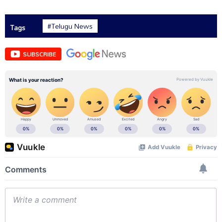
#Telugu News
Tags
SUBSCRIBE