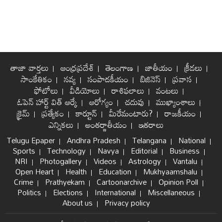
తాజా వార్తలు
ఆంధ్రప్రదేశ్
తెలంగాణ
జాతీయం
క్రీడలు
సాంకేతికం
నవ్య
సంపాదకీయం
బిజినెస్
ప్రవాస
ఫోటోలు
వీడియోలు
రాశిఫలాలు
వంటలు
ఓపెన్ హార్ట్ విత్ ఆర్కే
ఆరోగ్యం
చదువు
ముఖ్యాంశాలు
క్రైమ్
ప్రత్యేకం
కార్టూన్
మీరేమంటారు?
రాజకీయం
ఎన్నికలు
అంతర్జాతీయం
ఇతరాలు
Telugu Epaper
Andhra Pradesh
Telangana
National
Sports
Technology
Navya
Editorial
Business
NRI
Photogallery
Videos
Astrology
Vantalu
Open Heart
Health
Education
Mukhyaamshalu
Crime
Prathyekam
Cartoonarchive
Opinion Poll
Politics
Elections
International
Miscellaneous
About us
Privacy policy