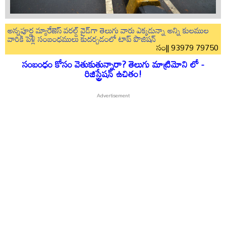
అన్నపూర్ణ మ్యారేజెస్ వరల్డ్ వైడ్‌గా తెలుగు వారు ఎక్కడున్నా అన్ని కులముల
వారికి పెళ్లి సంబంధములు కుదర్చడంలో టాప్ పొజిషన్
సం|| 93979 79750
సంబంధం కోసం వెతుకుతున్నారా? తెలుగు మాట్రిమోని లో -
రిజిస్ట్రేషన్ ఉచితం!