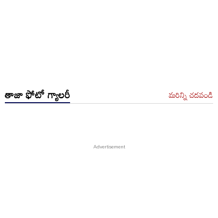
తాజా ఫోటో గ్యాలరీ
మరిన్ని చదవండి