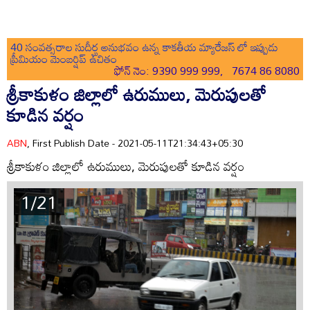
40 సంవత్సరాల సుదీర్ఘ అనుభవం ఉన్న కాకతీయ మ్యారేజస్ లో ఇప్పుడు
ప్రీమియం మెంబర్షిప్ ఉచితం
ఫోన్ నెం: 9390 999 999, 7674 86 8080
శ్రీకాకుళం జిల్లాలో ఉరుములు, మెరుపులతో
కూడిన వర్షం
ABN
, First Publish Date - 2021-05-11T21:34:43+05:30
శ్రీకాకుళం జిల్లాలో ఉరుములు, మెరుపులతో కూడిన వర్షం
1/21