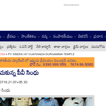
ం
క్రీడలు
సాంకేతికం
నవ్య
సంపాదకీయం
బిజినెస్
ప్రవాస
్యం
ప్రత్యేకం
ఓపెన్ హార్ట్
నేటి కార్టూన్
తాజా వార్తలు
క్రైమ్ వార్తలు
మునుగోడు 
ESH
»
PV SINDHU AT VIJAYWADA DURGAMMA TEMPLE
ాకతీయ మ్యారేజస్ లో ఇప్పుడు ప్రీమియం మెంబర్షిప్ ఉచితం
ఫోన్ నెం: 9390 999 999, 7674 86 8080
చుకున్న పీవీ సింధు
-06T16:21:07+05:30
ీ సింధు