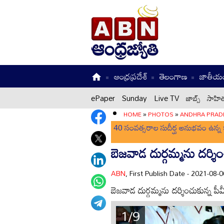
ఆంధ్రప్రదేశ్
తెలంగాణ
జాతీయ
ePaper
Sunday
Live TV
జాబ్స్
సాహిత
HOME
»
PHOTOS
»
ANDHRA PRAD
40 సంవత్సరాల సుదీర్ఘ అనుభవం ఉన్న క
బెజవాడ దుర్గమ్మను దర్శిం
ABN
, First Publish Date - 2021-08
బెజవాడ దుర్గమ్మను దర్శించుకున్న పీవ
1/9