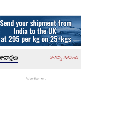
ావార్తలు
మరిన్ని చదవండి