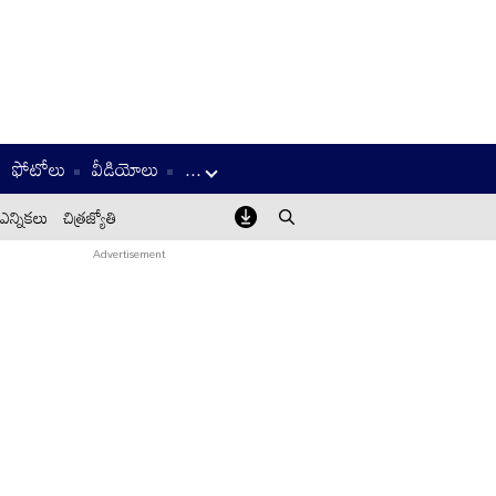
ఫోటోలు
వీడియోలు
...
ఎన్నికలు
చిత్రజ్యోతి