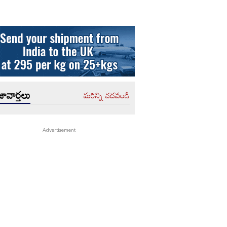
ావార్తలు
మరిన్ని చదవండి