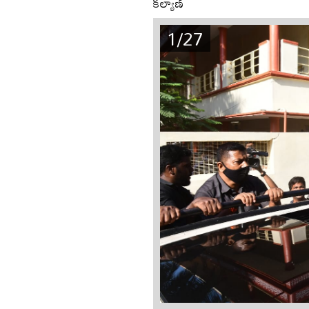
కల్యాణ్
1/27