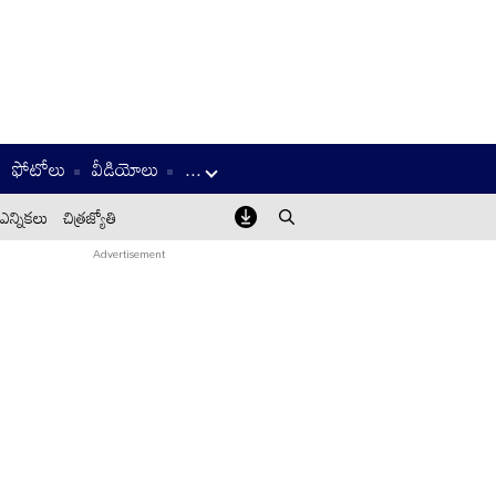
ఫోటోలు
వీడియోలు
...
ఎన్నికలు
చిత్రజ్యోతి