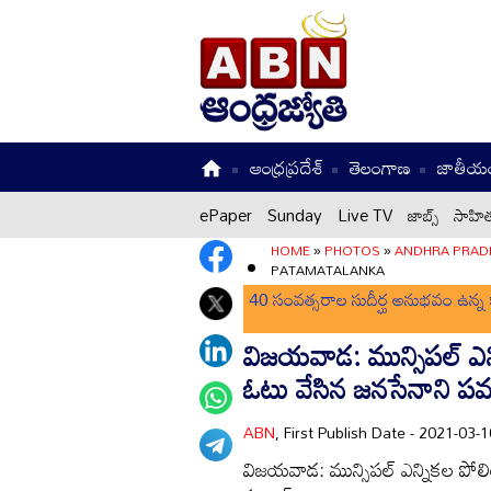
ఆంధ్రప్రదేశ్
తెలంగాణ
జాతీయ
ePaper
Sunday
Live TV
జాబ్స్
సాహిత
HOME
»
PHOTOS
»
ANDHRA PRAD
PATAMATALANKA
40 సంవత్సరాల సుదీర్ఘ అనుభవం ఉన్న క
విజయవాడ: మున్సిపల్ ఎ
ఓటు వేసిన జనసేనాని పవన
ABN
, First Publish Date - 2021-03
విజయవాడ: మున్సిపల్ ఎన్నికల పో