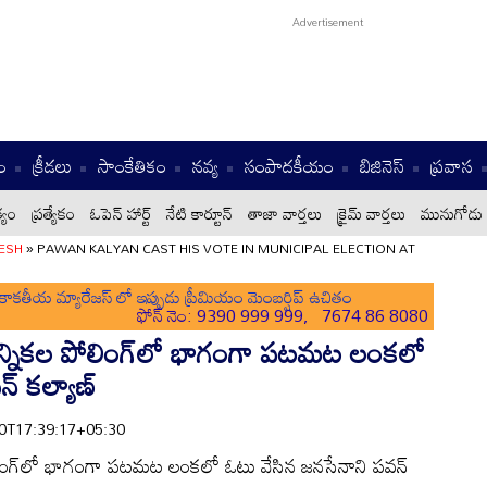
ం
క్రీడలు
సాంకేతికం
నవ్య
సంపాదకీయం
బిజినెస్
ప్రవాస
్యం
ప్రత్యేకం
ఓపెన్ హార్ట్
నేటి కార్టూన్
తాజా వార్తలు
క్రైమ్ వార్తలు
మునుగోడు 
ESH
»
PAWAN KALYAN CAST HIS VOTE IN MUNICIPAL ELECTION AT
ాకతీయ మ్యారేజస్ లో ఇప్పుడు ప్రీమియం మెంబర్షిప్ ఉచితం
ఫోన్ నెం: 9390 999 999, 7674 86 8080
న్నికల పోలింగ్‌లో భాగంగా పటమట లంకలో
్ కల్యాణ్
-10T17:39:17+05:30
లింగ్‌లో భాగంగా పటమట లంకలో ఓటు వేసిన జనసేనాని పవన్