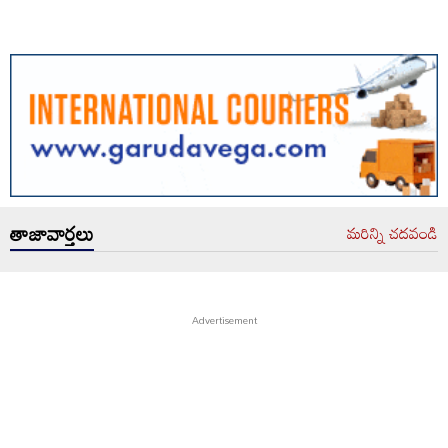
తాజావార్తలు
మరిన్ని చదవండి