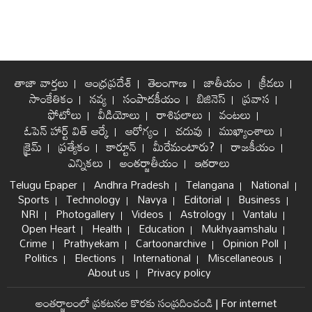
తాజా వార్తలు
ఆంధ్రప్రదేశ్
తెలంగాణ
జాతీయం
క్రీడలు
సాంకేతికం
నవ్య
సంపాదకీయం
బిజినెస్
ప్రవాస
ఫోటోలు
వీడియోలు
రాశిఫలాలు
వంటలు
ఓపెన్ హార్ట్ విత్ ఆర్కే
ఆరోగ్యం
చదువు
ముఖ్యాంశాలు
క్రైమ్
ప్రత్యేకం
కార్టూన్
మీరేమంటారు?
రాజకీయం
ఎన్నికలు
అంతర్జాతీయం
ఇతరాలు
Telugu Epaper
Andhra Pradesh
Telangana
National
Sports
Technology
Navya
Editorial
Business
NRI
Photogallery
Videos
Astrology
Vantalu
Open Heart
Health
Education
Mukhyaamshalu
Crime
Prathyekam
Cartoonarchive
Opinion Poll
Politics
Elections
International
Miscellaneous
About us
Privacy policy
అంతర్జాలంలో ప్రకటనల కొరకు సంప్రదించండి
|
For internet