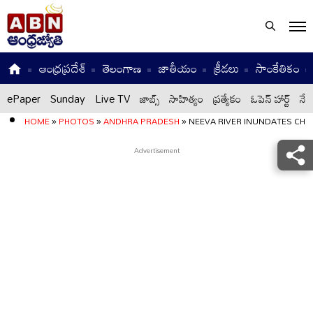
ఆంధ్రప్రదేశ్
తెలంగాణ
జాతీయం
క్రీడలు
సాంకేతికం
ePaper
Sunday
Live TV
జాబ్స్
సాహిత్యం
ప్రత్యేకం
ఓపెన్ హార్ట్
నేటి
HOME
»
PHOTOS
»
ANDHRA PRADESH
»
NEEVA RIVER INUNDATES CHI