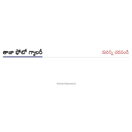
తాజా ఫోటో గ్యాలరీ
మరిన్ని చదవండి