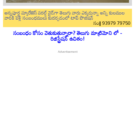
అన్నపూర్ణ మ్యారేజెస్ వరల్డ్ వైడ్‌గా తెలుగు వారు ఎక్కడున్నా అన్ని కులముల
వారికి పెళ్లి సంబంధములు కుదర్చడంలో టాప్ పొజిషన్
సం|| 93979 79750
సంబంధం కోసం వెతుకుతున్నారా? తెలుగు మాట్రిమోని లో -
రిజిస్ట్రేషన్ ఉచితం!