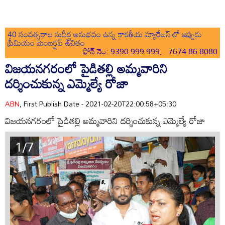
40 సంవత్సరాల సుదీర్ఘ అనుభవం ఉన్న కాకతీయ మ్యారేజస్ లో ఇప్పుడు
ప్రీమియం మెంబర్షిప్ ఉచితం
ఫోన్ నెం: 9390 999 999, 7674 86 8080
విజయనగరంలో పైడితల్లి అమ్మవారిని
దర్శించుకున్న ఎమ్మెల్యే రోజా
ABN
, First Publish Date - 2021-02-20T22:00:58+05:30
విజయనగరంలో పైడితల్లి అమ్మవారిని దర్శించుకున్న ఎమ్మెల్యే రోజా
1/7