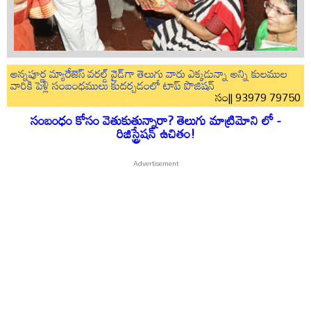
అన్నపూర్ణ మ్యారేజెస్ వరల్డ్ వైడ్‌గా తెలుగు వారు ఎక్కడున్నా అన్ని కులముల
వారికి పెళ్లి సంబంధములు కుదర్చడంలో టాప్ పొజిషన్
సం|| 93979 79750
సంబంధం కోసం వెతుకుతున్నారా? తెలుగు మాట్రిమోని లో -
రిజిస్ట్రేషన్ ఉచితం!