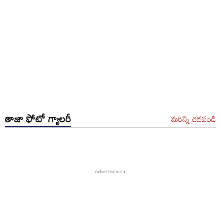
తాజా ఫోటో గ్యాలరీ
మరిన్ని చదవండి