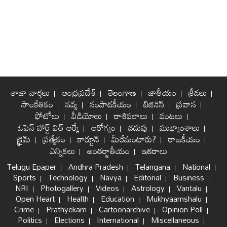
తాజా వార్తలు
ఆంధ్రప్రదేశ్
తెలంగాణ
జాతీయం
క్రీడలు
సాంకేతికం
నవ్య
సంపాదకీయం
బిజినెస్
ప్రవాస
ఫోటోలు
వీడియోలు
రాశిఫలాలు
వంటలు
ఓపెన్ హార్ట్ విత్ ఆర్కే
ఆరోగ్యం
చదువు
ముఖ్యాంశాలు
క్రైమ్
ప్రత్యేకం
కార్టూన్
మీరేమంటారు?
రాజకీయం
ఎన్నికలు
అంతర్జాతీయం
ఇతరాలు
Telugu Epaper
Andhra Pradesh
Telangana
National
Sports
Technology
Navya
Editorial
Business
NRI
Photogallery
Videos
Astrology
Vantalu
Open Heart
Health
Education
Mukhyaamshalu
Crime
Prathyekam
Cartoonarchive
Opinion Poll
Politics
Elections
International
Miscellaneous