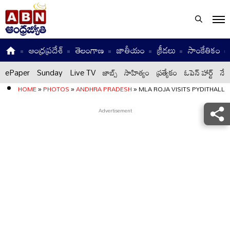
ఆంధ్రప్రదేశ్
తెలంగాణ
జాతీయం
క్రీడలు
సాంకేతికం
ePaper
Sunday
Live TV
జాబ్స్
సాహిత్యం
ప్రత్యేకం
ఓపెన్ హార్ట్
నేటి
HOME
»
PHOTOS
»
ANDHRA PRADESH
»
MLA ROJA VISITS PYDITHALLI