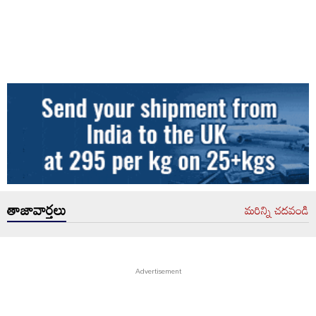
తాజావార్తలు
మరిన్ని చదవండి