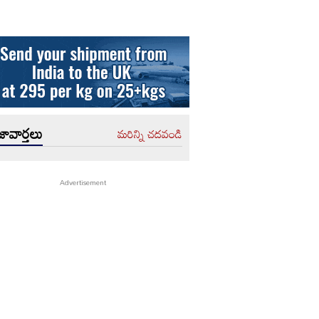
ావార్తలు
మరిన్ని చదవండి