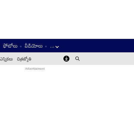
ఫోటోలు
వీడియోలు
...
ఎన్నికలు
చిత్రజ్యోతి