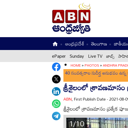
ఆంధ్రప్రదేశ్
తెలంగాణ
జాతీయ
ePaper
Sunday
Live TV
జాబ్స్
సాహిత
HOME
»
PHOTOS
»
ANDHRA PRAD
40 సంవత్సరాల సుదీర్ఘ అనుభవం ఉన్న క
శ్రీశైలంలో శ్రావణమాసం 
ABN
, First Publish Date - 2021-08
శ్రీశైలంలో శ్రావణమాసం ప్రత్యేక పూ
1/10