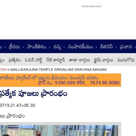
ం
క్రీడలు
సాంకేతికం
నవ్య
సంపాదకీయం
బిజినెస్
ప్రవాస
్యం
ప్రత్యేకం
ఓపెన్ హార్ట్
నేటి కార్టూన్
తాజా వార్తలు
క్రైమ్ వార్తలు
మునుగోడు 
ESH
»
MALLIKARJUNA TEMPLE SRISAILAM SRAVANA MASAM
ాకతీయ మ్యారేజస్ లో ఇప్పుడు ప్రీమియం మెంబర్షిప్ ఉచితం
ఫోన్ నెం: 9390 999 999, 7674 86 8080
ప్రత్యేక పూజలు ప్రారంభం
-09T19:21:47+05:30
జలు ప్రారంభం