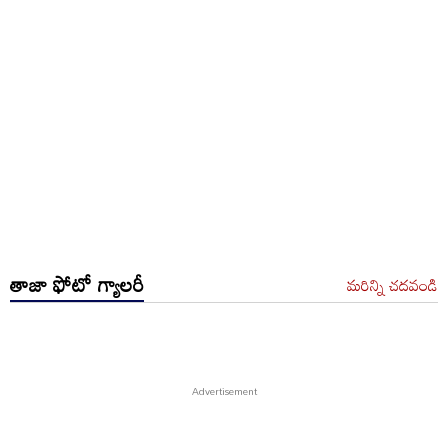
తాజా ఫోటో గ్యాలరీ
మరిన్ని చదవండి