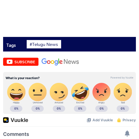
#Telugu News
Tags
SUBSCRIBE