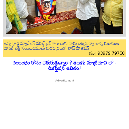
అన్నపూర్ణ మ్యారేజెస్ వరల్డ్ వైడ్‌గా తెలుగు వారు ఎక్కడున్నా అన్ని కులముల
వారికి పెళ్లి సంబంధములు కుదర్చడంలో టాప్ పొజిషన్
సం|| 93979 79750
సంబంధం కోసం వెతుకుతున్నారా? తెలుగు మాట్రిమోని లో -
రిజిస్ట్రేషన్ ఉచితం!