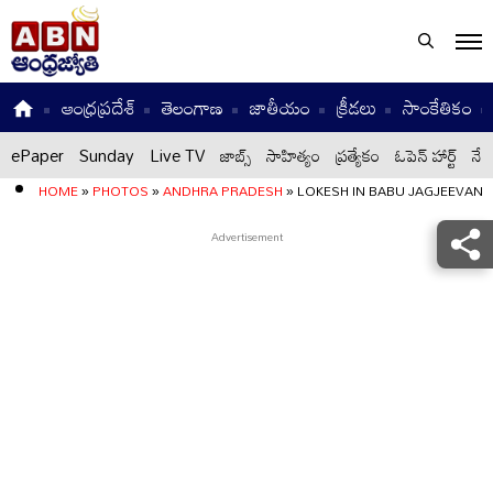
ఆంధ్రప్రదేశ్
తెలంగాణ
జాతీయం
క్రీడలు
సాంకేతికం
ePaper
Sunday
Live TV
జాబ్స్
సాహిత్యం
ప్రత్యేకం
ఓపెన్ హార్ట్
నేటి
HOME
»
PHOTOS
»
ANDHRA PRADESH
»
LOKESH IN BABU JAGJEEVAN 