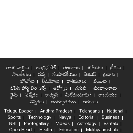
తాజా వార్తలు
ఆంధ్రప్రదేశ్
తెలంగాణ
జాతీయం
క్రీడలు
సాంకేతికం
నవ్య
సంపాదకీయం
బిజినెస్
ప్రవాస
ఫోటోలు
వీడియోలు
రాశిఫలాలు
వంటలు
ఓపెన్ హార్ట్ విత్ ఆర్కే
ఆరోగ్యం
చదువు
ముఖ్యాంశాలు
క్రైమ్
ప్రత్యేకం
కార్టూన్
మీరేమంటారు?
రాజకీయం
ఎన్నికలు
అంతర్జాతీయం
ఇతరాలు
Telugu Epaper
Andhra Pradesh
Telangana
National
Sports
Technology
Navya
Editorial
Business
NRI
Photogallery
Videos
Astrology
Vantalu
Open Heart
Health
Education
Mukhyaamshalu