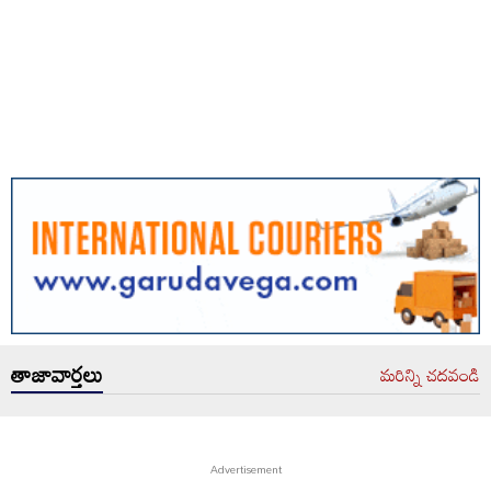
తాజావార్తలు
మరిన్ని చదవండి