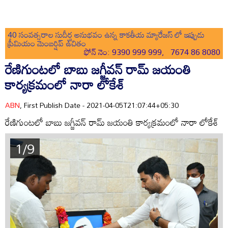
40 సంవత్సరాల సుదీర్ఘ అనుభవం ఉన్న కాకతీయ మ్యారేజస్ లో ఇప్పుడు
ప్రీమియం మెంబర్షిప్ ఉచితం
ఫోన్ నెం: 9390 999 999, 7674 86 8080
రేణిగుంటలో బాబు జగ్జీవన్ రామ్ జయంతి
కార్యక్రమంలో నారా లోకేశ్
ABN
, First Publish Date - 2021-04-05T21:07:44+05:30
రేణిగుంటలో బాబు జగ్జీవన్ రామ్ జయంతి కార్యక్రమంలో నారా లోకేశ్
1/9