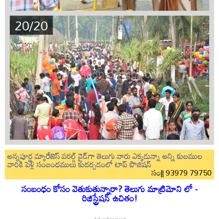
20/20
అన్నపూర్ణ మ్యారేజెస్ వరల్డ్ వైడ్‌గా తెలుగు వారు ఎక్కడున్నా అన్ని కులముల
వారికి పెళ్లి సంబంధములు కుదర్చడంలో టాప్ పొజిషన్
సం|| 93979 79750
సంబంధం కోసం వెతుకుతున్నారా? తెలుగు మాట్రిమోని లో -
రిజిస్ట్రేషన్ ఉచితం!