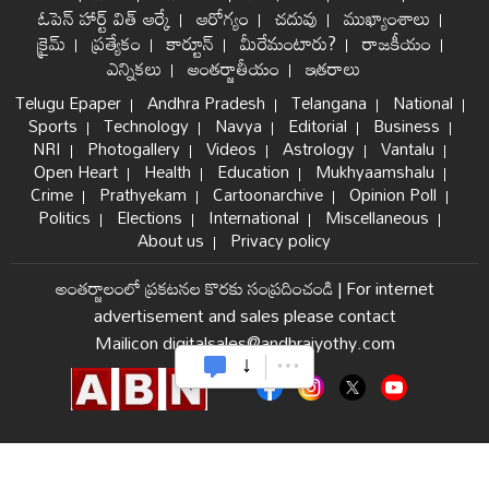
ఓపెన్ హార్ట్ విత్ ఆర్కే
ఆరోగ్యం
చదువు
ముఖ్యాంశాలు
క్రైమ్
ప్రత్యేకం
కార్టూన్
మీరేమంటారు?
రాజకీయం
ఎన్నికలు
అంతర్జాతీయం
ఇతరాలు
Telugu Epaper
Andhra Pradesh
Telangana
National
Sports
Technology
Navya
Editorial
Business
NRI
Photogallery
Videos
Astrology
Vantalu
Open Heart
Health
Education
Mukhyaamshalu
Crime
Prathyekam
Cartoonarchive
Opinion Poll
Politics
Elections
International
Miscellaneous
About us
Privacy policy
అంతర్జాలంలో ప్రకటనల కొరకు సంప్రదించండి
|
For internet
advertisement and sales please contact
Mailicon digitalsales@andhrajyothy.com