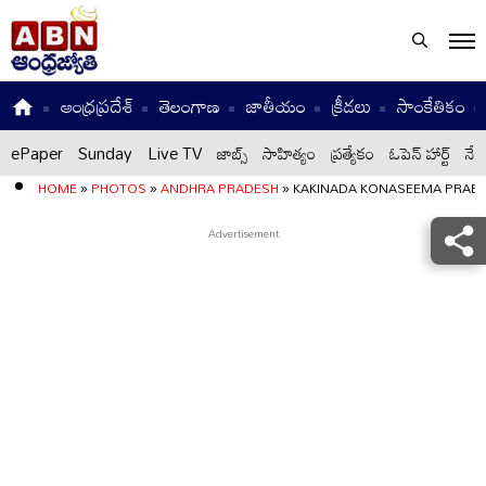
ఆంధ్రప్రదేశ్
తెలంగాణ
జాతీయం
క్రీడలు
సాంకేతికం
ePaper
Sunday
Live TV
జాబ్స్
సాహిత్యం
ప్రత్యేకం
ఓపెన్ హార్ట్
నేటి
HOME
»
PHOTOS
»
ANDHRA PRADESH
»
KAKINADA KONASEEMA PRAB