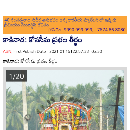
40 సంవత్సరాల సుదీర్ఘ అనుభవం ఉన్న కాకతీయ మ్యారేజస్ లో ఇప్పుడు
ప్రీమియం మెంబర్షిప్ ఉచితం
ఫోన్ నెం: 9390 999 999, 7674 86 8080
కాకినాడ: కోనసీమ ప్రభల తీర్థం
ABN
, First Publish Date - 2021-01-15T22:57:38+05:30
కాకినాడ: కోనసీమ ప్రభల తీర్థం
1/20