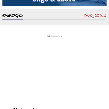
తాజావార్తలు
మరిన్ని చదవండి