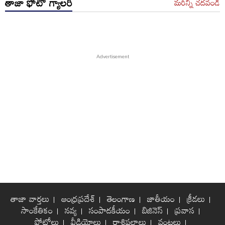
తాజా ఫోటో గ్యాలరీ
మరిన్ని చదవండి
తాజా వార్తలు
ఆంధ్రప్రదేశ్
తెలంగాణ
జాతీయం
క్రీడలు
సాంకేతికం
నవ్య
సంపాదకీయం
బిజినెస్
ప్రవాస
ఫోటోలు
వీడియోలు
రాశిఫలాలు
వంటలు