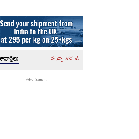
ావార్తలు
మరిన్ని చదవండి