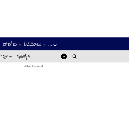
ఫోటోలు
వీడియోలు
...
ఎన్నికలు
చిత్రజ్యోతి