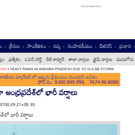
ం
క్రీడలు
సాంకేతికం
నవ్య
సంపాదకీయం
బిజినెస్
ప్రవాస
్యం
ప్రత్యేకం
ఓపెన్ హార్ట్
నేటి కార్టూన్
తాజా వార్తలు
క్రైమ్ వార్తలు
మునుగోడు 
ESH
»
HEAVY RAINS IN ANDHRA PRADESH DUE TO GULAB STORM
ాకతీయ మ్యారేజస్ లో ఇప్పుడు ప్రీమియం మెంబర్షిప్ ఉచితం
ఫోన్ నెం: 9390 999 999, 7674 86 8080
ంధ్రప్రదేశ్‌లో భారీ వర్షాలు
-28T00:29:21+05:30
్‌లో భారీ వర్షాలు