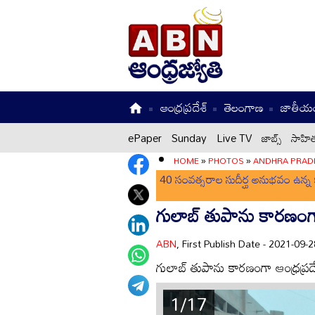
ఆంధ్రప్రదేశ్
తెలంగాణ
జాతీయ
ePaper
Sunday
Live TV
జాబ్స్
సాహిత
HOME
»
PHOTOS
»
ANDHRA PRAD
40 సంవత్సరాల సుదీర్ఘ అనుభవం ఉన్న క
గులాబ్ తుపాను కారణంగా ఆ
ABN
, First Publish Date - 2021-09
గులాబ్ తుపాను కారణంగా ఆంధ్రప్రదేశ
1/17