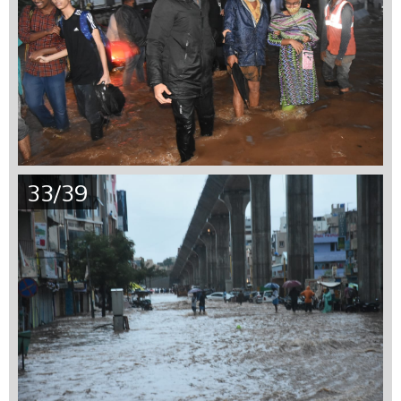
33/39