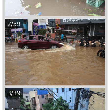
2/39
3/39