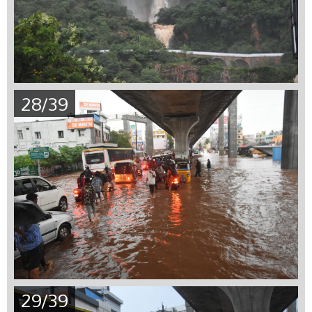
28/39
29/39