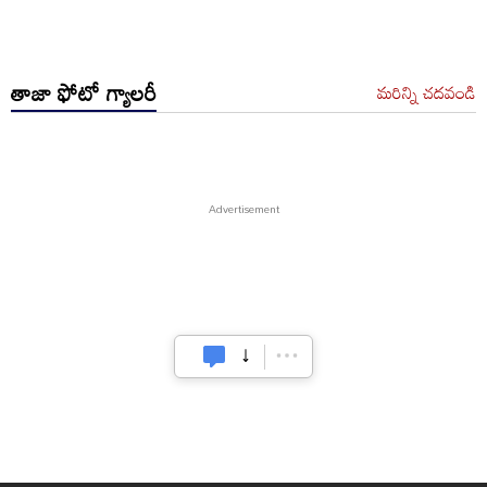
తాజా ఫోటో గ్యాలరీ
మరిన్ని చదవండి