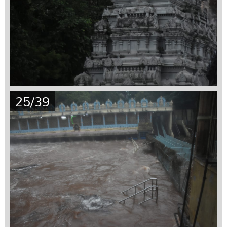
25/39