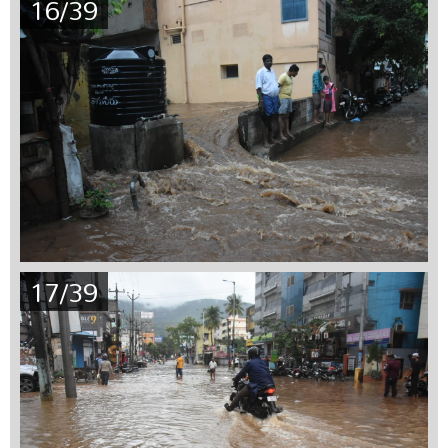
16/39
17/39