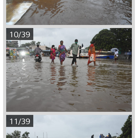
10/39
11/39