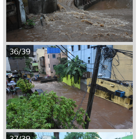
36/39
37/39