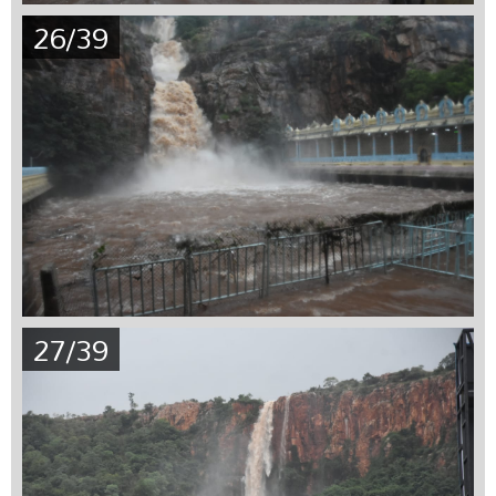
26/39
27/39