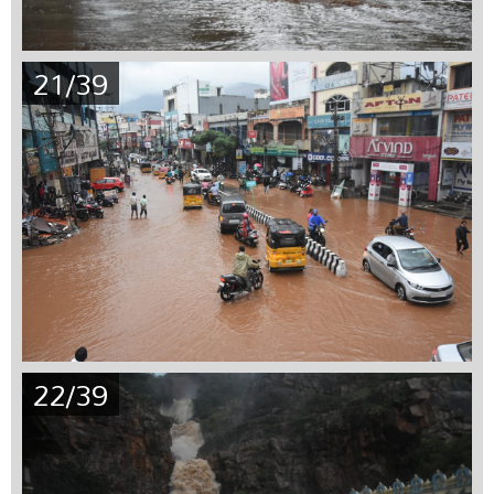
21/39
22/39