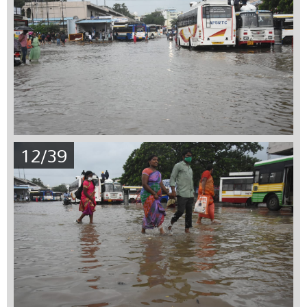
12/39