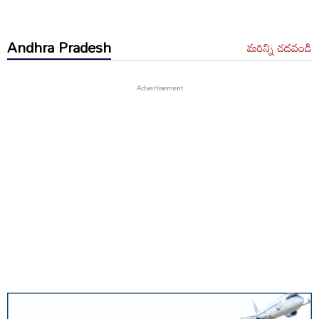
Andhra Pradesh
మరిన్ని చదవండి