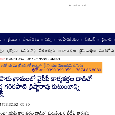
ం
క్రీడలు
సాంకేతికం
నవ్య
సంపాదకీయం
బిజినెస్
ప్రవాస
్యం
ప్రత్యేకం
ఓపెన్ హార్ట్
నేటి కార్టూన్
తాజా వార్తలు
క్రైమ్ వార్తలు
మునుగోడు 
ESH
»
GUNTURU TDP YCP NARA LOKESH
ాకతీయ మ్యారేజస్ లో ఇప్పుడు ప్రీమియం మెంబర్షిప్ ఉచితం
ఫోన్ నెం: 9390 999 999, 7674 86 8080
ాడు గ్రామంలో వైసీపీ కార్యకర్తల దాడిలో
త గరికపాటి క్రిష్ణారావు కుటుంబాన్ని
ష్
-31T23:32:52+05:30
లో వైసీపీ కార్యకర్తల దాడిలో మరణించిన టీడీపీ కార్యకర్త