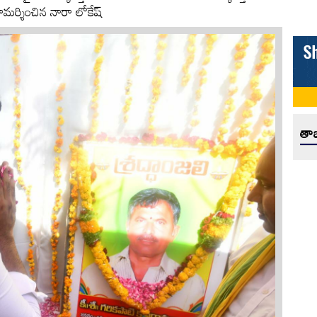
రామర్శించిన నారా లోకేష్
తాజ