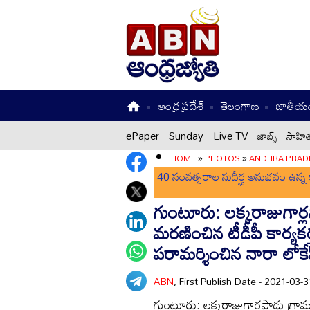
ఆంధ్రప్రదేశ్
తెలంగాణ
జాతీయ
ePaper
Sunday
Live TV
జాబ్స్
సాహిత
HOME
»
PHOTOS
»
ANDHRA PRAD
40 సంవత్సరాల సుదీర్ఘ అనుభవం ఉన్న క
గుంటూరు: లక్కరాజుగార్లప
మరణించిన టీడీపీ కార్యకర్
పరామర్శించిన నారా లోకే
ABN
, First Publish Date - 2021-03
గుంటూరు: లక్కరాజుగార్లపాడు గ్రామం