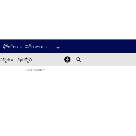
ఫోటోలు
వీడియోలు
...
ఎన్నికలు
చిత్రజ్యోతి