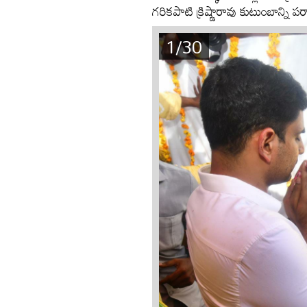
గరికపాటి క్రిష్ణారావు కుటుంబాన్ని ప
1/30