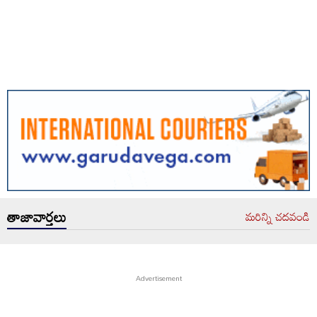
తాజావార్తలు
మరిన్ని చదవండి