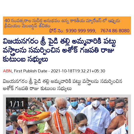
40 సంవత్సరాల సుదీర్ఘ అనుభవం ఉన్న కాకతీయ మ్యారేజస్ లో ఇప్పుడు
ప్రీమియం మెంబర్షిప్ ఉచితం
ఫోన్ నెం: 9390 999 999, 7674 86 8080
విజయనగరం శ్రీ పైడి తల్లి అమ్మవారికి పట్టు
వస్త్రాలను సమర్పించిన అశోక్ గజపతి రాజు
కుటుంబ సభ్యులు
ABN
, First Publish Date - 2021-10-18T19:32:21+05:30
విజయనగరం శ్రీ పైడి తల్లి అమ్మవారికి పట్టు వస్త్రాలను సమర్పించిన
అశోక్ గజపతి రాజు కుటుంబ సభ్యులు
1/11