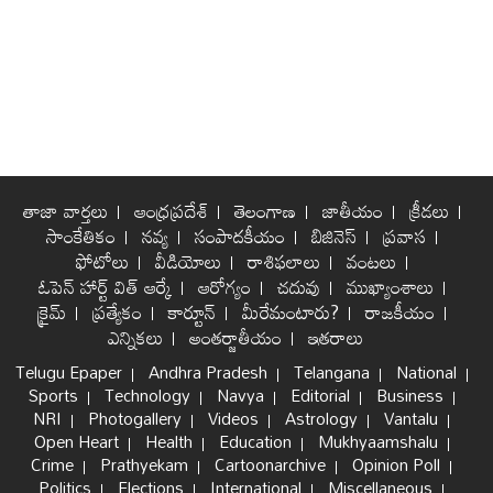
తాజా వార్తలు
ఆంధ్రప్రదేశ్
తెలంగాణ
జాతీయం
క్రీడలు
సాంకేతికం
నవ్య
సంపాదకీయం
బిజినెస్
ప్రవాస
ఫోటోలు
వీడియోలు
రాశిఫలాలు
వంటలు
ఓపెన్ హార్ట్ విత్ ఆర్కే
ఆరోగ్యం
చదువు
ముఖ్యాంశాలు
క్రైమ్
ప్రత్యేకం
కార్టూన్
మీరేమంటారు?
రాజకీయం
ఎన్నికలు
అంతర్జాతీయం
ఇతరాలు
Telugu Epaper
Andhra Pradesh
Telangana
National
Sports
Technology
Navya
Editorial
Business
NRI
Photogallery
Videos
Astrology
Vantalu
Open Heart
Health
Education
Mukhyaamshalu
Crime
Prathyekam
Cartoonarchive
Opinion Poll
Politics
Elections
International
Miscellaneous