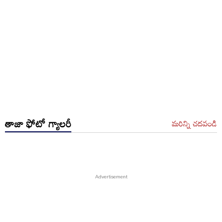
తాజా ఫోటో గ్యాలరీ
మరిన్ని చదవండి