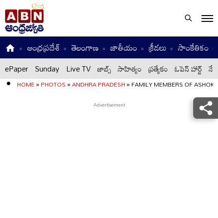
ఆంధ్రప్రదేశ్
తెలంగాణ
జాతీయం
క్రీడలు
సాంకేతికం
ePaper
Sunday
Live TV
జాబ్స్
సాహిత్యం
ప్రత్యేకం
ఓపెన్ హార్ట్
నేటి
HOME
»
PHOTOS
»
ANDHRA PRADESH
»
FAMILY MEMBERS OF ASHOK G