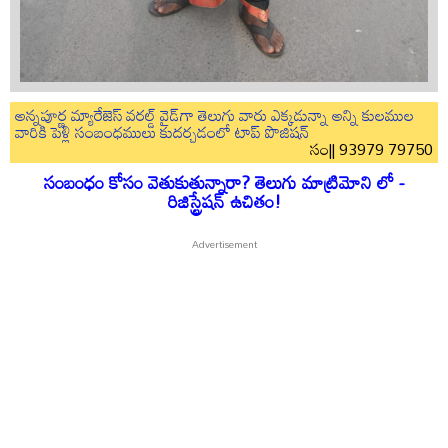
అన్నపూర్ణ మ్యారేజెస్ వరల్డ్ వైడ్‌గా తెలుగు వారు ఎక్కడున్నా అన్ని కులముల
వారికి పెళ్లి సంబంధములు కుదర్చడంలో టాప్ పొజిషన్
సం|| 93979 79750
సంబంధం కోసం వెతుకుతున్నారా? తెలుగు మాట్రిమోని లో -
రిజిస్ట్రేషన్ ఉచితం!