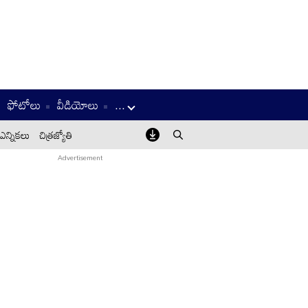
ఫోటోలు
వీడియోలు
...
ఎన్నికలు
చిత్రజ్యోతి