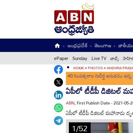
ఆంధ్రప్రదేశ్
తెలంగాణ
జాతీయ
ePaper
Sunday
Live TV
జాబ్స్
సాహిత
HOME
»
PHOTOS
»
ANDHRA PRAD
40 సంవత్సరాల సుదీర్ఘ అనుభవం ఉన్న క
ఏపీలో టీడీపీ డిజిటల్ మ
ABN
, First Publish Date - 2021-05
ఏపీలో టీడీపీ డిజిటల్ మహానాడు దృశ
1/52