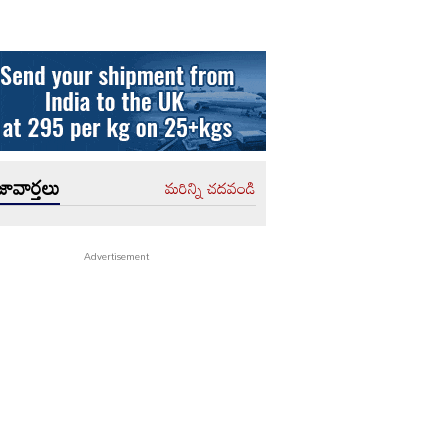
ావార్తలు
మరిన్ని చదవండి