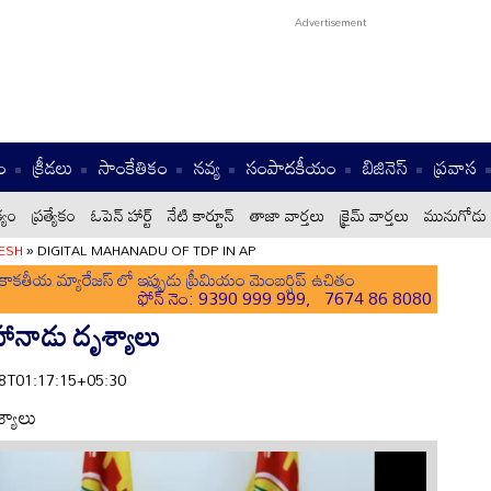
ం
క్రీడలు
సాంకేతికం
నవ్య
సంపాదకీయం
బిజినెస్
ప్రవాస
్యం
ప్రత్యేకం
ఓపెన్ హార్ట్
నేటి కార్టూన్
తాజా వార్తలు
క్రైమ్ వార్తలు
మునుగోడు 
ESH
»
DIGITAL MAHANADU OF TDP IN AP
ాకతీయ మ్యారేజస్ లో ఇప్పుడు ప్రీమియం మెంబర్షిప్ ఉచితం
ఫోన్ నెం: 9390 999 999, 7674 86 8080
హానాడు దృశ్యాలు
-28T01:17:15+05:30
్యాలు