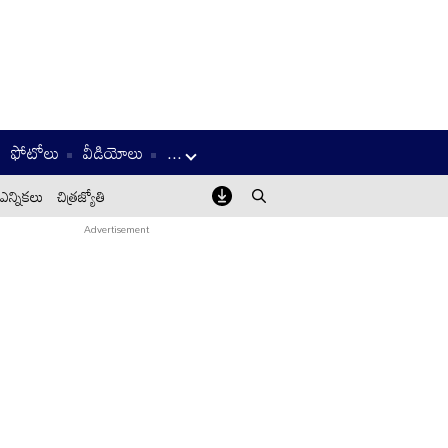
ఫోటోలు
వీడియోలు
...
ఎన్నికలు
చిత్రజ్యోతి