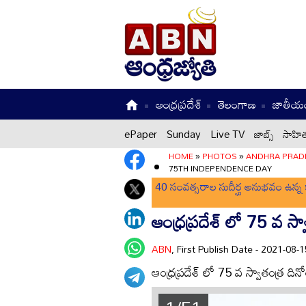
ఆంధ్రప్రదేశ్
తెలంగాణ
జాతీయ
ePaper
Sunday
Live TV
జాబ్స్
సాహిత
HOME
»
PHOTOS
»
ANDHRA PRAD
75TH INDEPENDENCE DAY
40 సంవత్సరాల సుదీర్ఘ అనుభవం ఉన్న క
ఆంధ్రప్రదేశ్ లో 75 వ స్
ABN
, First Publish Date - 2021-08
ఆంధ్రప్రదేశ్ లో 75 వ స్వాతంత్ర దిన