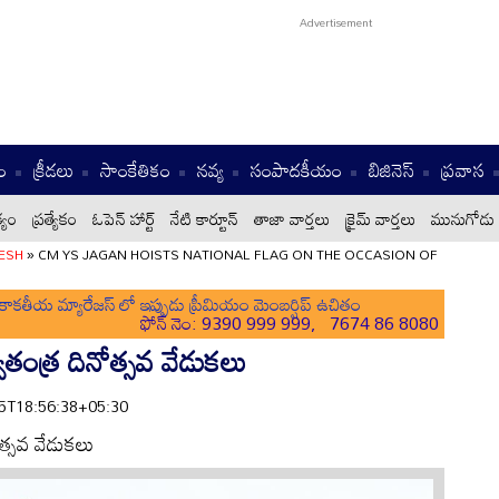
ం
క్రీడలు
సాంకేతికం
నవ్య
సంపాదకీయం
బిజినెస్
ప్రవాస
్యం
ప్రత్యేకం
ఓపెన్ హార్ట్
నేటి కార్టూన్
తాజా వార్తలు
క్రైమ్ వార్తలు
మునుగోడు 
ESH
»
CM YS JAGAN HOISTS NATIONAL FLAG ON THE OCCASION OF
ాకతీయ మ్యారేజస్ లో ఇప్పుడు ప్రీమియం మెంబర్షిప్ ఉచితం
ఫోన్ నెం: 9390 999 999, 7674 86 8080
వాతంత్ర దినోత్సవ వేడుకలు
-15T18:56:38+05:30
ోత్సవ వేడుకలు