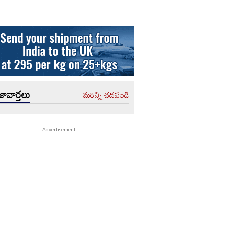
ావార్తలు
మరిన్ని చదవండి