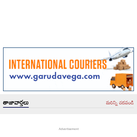
తాజావార్తలు
మరిన్ని చదవండి