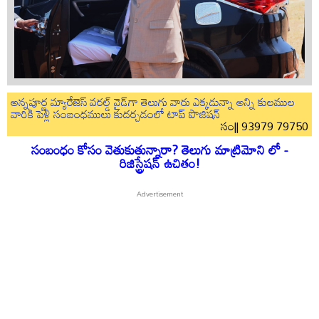
అన్నపూర్ణ మ్యారేజెస్ వరల్డ్ వైడ్‌గా తెలుగు వారు ఎక్కడున్నా అన్ని కులముల
వారికి పెళ్లి సంబంధములు కుదర్చడంలో టాప్ పొజిషన్
సం|| 93979 79750
సంబంధం కోసం వెతుకుతున్నారా? తెలుగు మాట్రిమోని లో -
రిజిస్ట్రేషన్ ఉచితం!