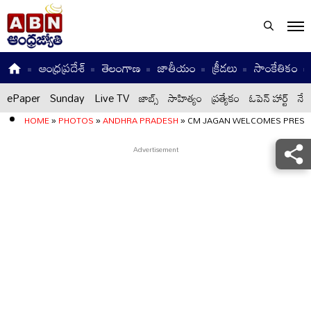
ఆంధ్రప్రదేశ్
తెలంగాణ
జాతీయం
క్రీడలు
సాంకేతికం
ePaper
Sunday
Live TV
జాబ్స్
సాహిత్యం
ప్రత్యేకం
ఓపెన్ హార్ట్
నేటి
HOME
»
PHOTOS
»
ANDHRA PRADESH
»
CM JAGAN WELCOMES PRESIDE