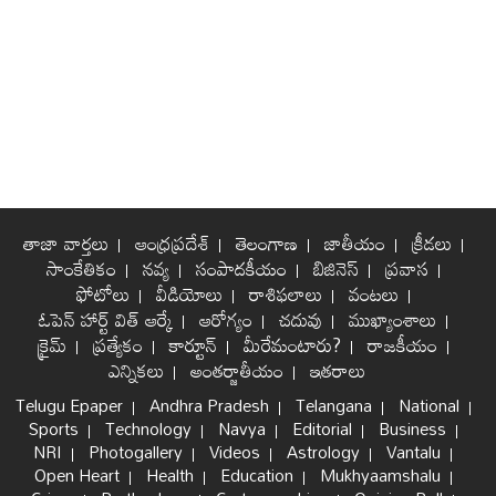
తాజా వార్తలు
ఆంధ్రప్రదేశ్
తెలంగాణ
జాతీయం
క్రీడలు
సాంకేతికం
నవ్య
సంపాదకీయం
బిజినెస్
ప్రవాస
ఫోటోలు
వీడియోలు
రాశిఫలాలు
వంటలు
ఓపెన్ హార్ట్ విత్ ఆర్కే
ఆరోగ్యం
చదువు
ముఖ్యాంశాలు
క్రైమ్
ప్రత్యేకం
కార్టూన్
మీరేమంటారు?
రాజకీయం
ఎన్నికలు
అంతర్జాతీయం
ఇతరాలు
Telugu Epaper
Andhra Pradesh
Telangana
National
Sports
Technology
Navya
Editorial
Business
NRI
Photogallery
Videos
Astrology
Vantalu
Open Heart
Health
Education
Mukhyaamshalu