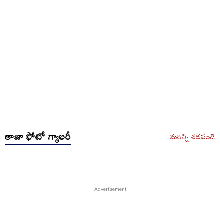
తాజా ఫోటో గ్యాలరీ
మరిన్ని చదవండి