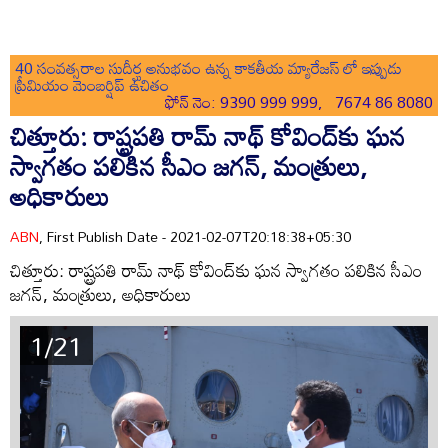
40 సంవత్సరాల సుదీర్ఘ అనుభవం ఉన్న కాకతీయ మ్యారేజస్ లో ఇప్పుడు
ప్రీమియం మెంబర్షిప్ ఉచితం
ఫోన్ నెం: 9390 999 999, 7674 86 8080
చిత్తూరు: రాష్ట్రపతి రామ్ నాథ్ కోవింద్‌కు ఘన
స్వాగతం పలికిన సీఎం జగన్, మంత్రులు,
అధికారులు
ABN
, First Publish Date - 2021-02-07T20:18:38+05:30
చిత్తూరు: రాష్ట్రపతి రామ్ నాథ్ కోవింద్‌కు ఘన స్వాగతం పలికిన సీఎం
జగన్, మంత్రులు, అధికారులు
1/21