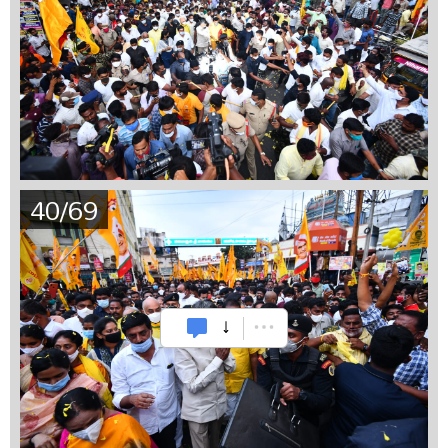
40/69