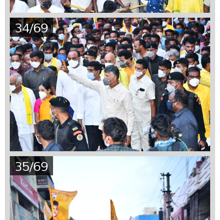
34/69
35/69