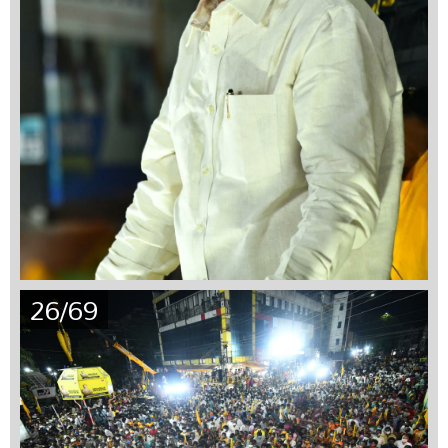
26/69