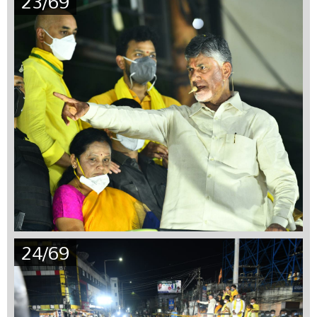
23/69
24/69