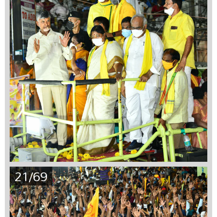
21/69