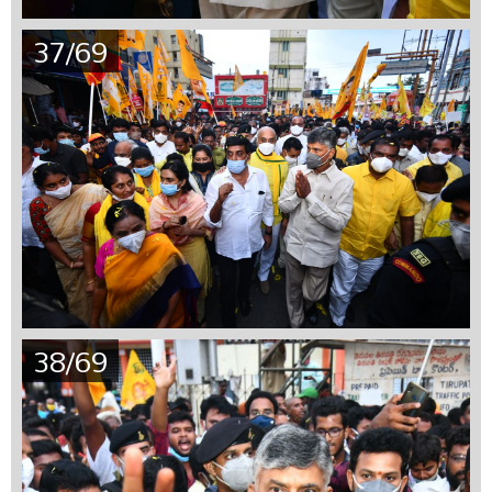
37/69
38/69