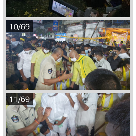
10/69
11/69