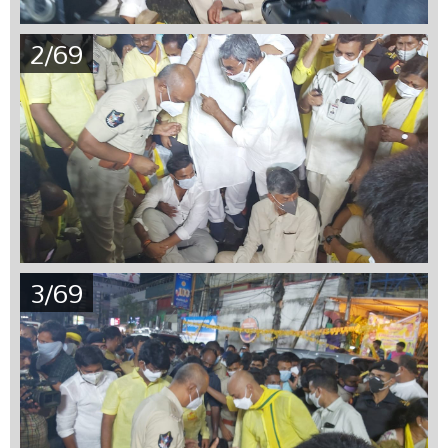
2/69
3/69