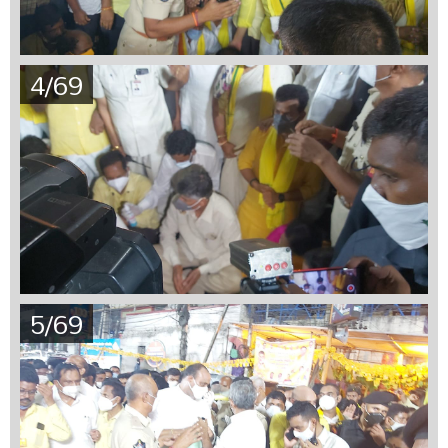
4/69
5/69