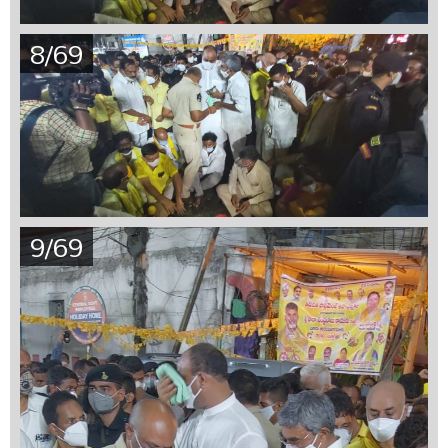
8/69
9/69