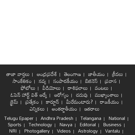
తాజా వార్తలు
ఆంధ్రప్రదేశ్
తెలంగాణ
జాతీయం
క్రీడలు
సాంకేతికం
నవ్య
సంపాదకీయం
బిజినెస్
ప్రవాస
ఫోటోలు
వీడియోలు
రాశిఫలాలు
వంటలు
ఓపెన్ హార్ట్ విత్ ఆర్కే
ఆరోగ్యం
చదువు
ముఖ్యాంశాలు
క్రైమ్
ప్రత్యేకం
కార్టూన్
మీరేమంటారు?
రాజకీయం
ఎన్నికలు
అంతర్జాతీయం
ఇతరాలు
Telugu Epaper
Andhra Pradesh
Telangana
National
Sports
Technology
Navya
Editorial
Business
NRI
Photogallery
Videos
Astrology
Vantalu