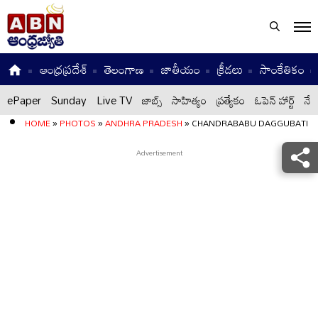
ఆంధ్రప్రదేశ్
తెలంగాణ
జాతీయం
క్రీడలు
సాంకేతికం
ePaper
Sunday
Live TV
జాబ్స్
సాహిత్యం
ప్రత్యేకం
ఓపెన్ హార్ట్
నేటి
HOME
»
PHOTOS
»
ANDHRA PRADESH
»
CHANDRABABU DAGGUBATI