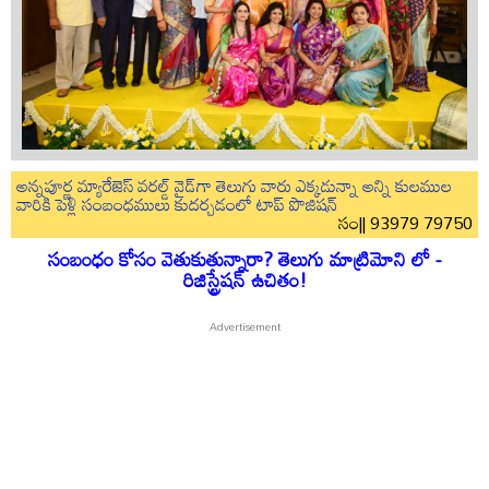
అన్నపూర్ణ మ్యారేజెస్ వరల్డ్ వైడ్‌గా తెలుగు వారు ఎక్కడున్నా అన్ని కులముల
వారికి పెళ్లి సంబంధములు కుదర్చడంలో టాప్ పొజిషన్
సం|| 93979 79750
సంబంధం కోసం వెతుకుతున్నారా? తెలుగు మాట్రిమోని లో -
రిజిస్ట్రేషన్ ఉచితం!