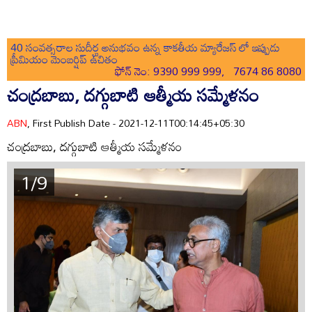
40 సంవత్సరాల సుదీర్ఘ అనుభవం ఉన్న కాకతీయ మ్యారేజస్ లో ఇప్పుడు
ప్రీమియం మెంబర్షిప్ ఉచితం
ఫోన్ నెం: 9390 999 999, 7674 86 8080
చంద్రబాబు, దగ్గుబాటి ఆత్మీయ సమ్మేళనం
ABN
, First Publish Date - 2021-12-11T00:14:45+05:30
చంద్రబాబు, దగ్గుబాటి ఆత్మీయ సమ్మేళనం
1/9