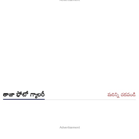
తాజా ఫోటో గ్యాలరీ
మరిన్ని చదవండి