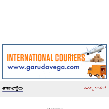
తాజావార్తలు
మరిన్ని చదవండి