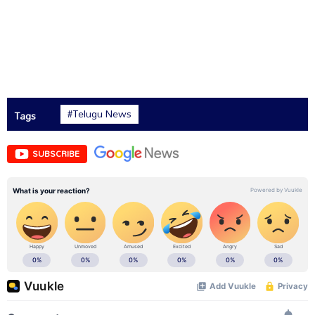
#Telugu News
Tags
SUBSCRIBE