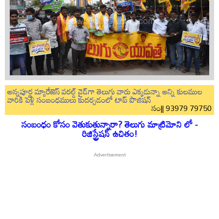
అన్నపూర్ణ మ్యారేజెస్ వరల్డ్ వైడ్‌గా తెలుగు వారు ఎక్కడున్నా అన్ని కులముల
వారికి పెళ్లి సంబంధములు కుదర్చడంలో టాప్ పొజిషన్
సం|| 93979 79750
సంబంధం కోసం వెతుకుతున్నారా? తెలుగు మాట్రిమోని లో -
రిజిస్ట్రేషన్ ఉచితం!