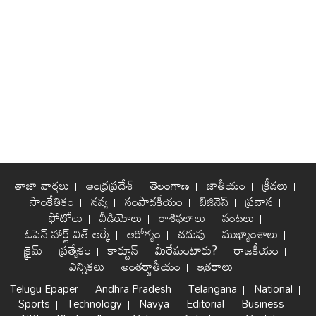
తాజా వార్తలు
ఆంధ్రప్రదేశ్
తెలంగాణ
జాతీయం
క్రీడలు
సాంకేతికం
నవ్య
సంపాదకీయం
బిజినెస్
ప్రవాస
ఫోటోలు
వీడియోలు
రాశిఫలాలు
వంటలు
ఓపెన్ హార్ట్ విత్ ఆర్కే
ఆరోగ్యం
చదువు
ముఖ్యాంశాలు
క్రైమ్
ప్రత్యేకం
కార్టూన్
మీరేమంటారు?
రాజకీయం
ఎన్నికలు
అంతర్జాతీయం
ఇతరాలు
Telugu Epaper
Andhra Pradesh
Telangana
National
Sports
Technology
Navya
Editorial
Business