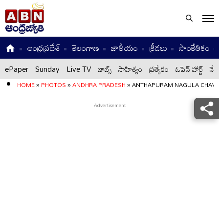
ఆంధ్రప్రదేశ్
తెలంగాణ
జాతీయం
క్రీడలు
సాంకేతికం
ePaper
Sunday
Live TV
జాబ్స్
సాహిత్యం
ప్రత్యేకం
ఓపెన్ హార్ట్
నేటి
HOME
»
PHOTOS
»
ANDHRA PRADESH
»
ANTHAPURAM NAGULA CHAVIT