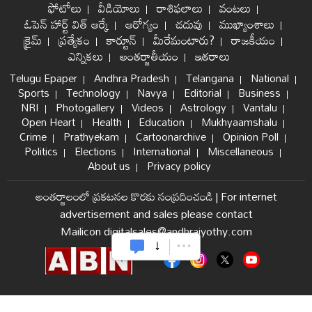
ఫోటోలు
వీడియోలు
రాశిఫలాలు
వంటలు
ఓపెన్ హార్ట్ విత్ ఆర్కే
ఆరోగ్యం
చదువు
ముఖ్యాంశాలు
క్రైమ్
ప్రత్యేకం
కార్టూన్
మీరేమంటారు?
రాజకీయం
ఎన్నికలు
అంతర్జాతీయం
ఇతరాలు
Telugu Epaper
Andhra Pradesh
Telangana
National
Sports
Technology
Navya
Editorial
Business
NRI
Photogallery
Videos
Astrology
Vantalu
Open Heart
Health
Education
Mukhyaamshalu
Crime
Prathyekam
Cartoonarchive
Opinion Poll
Politics
Elections
International
Miscellaneous
About us
Privacy policy
అంతర్జాలంలో ప్రకటనల కొరకు సంప్రదించండి
|
For internet
advertisement and sales please contact
Mailicon digitalsales@andhrajyothy.com