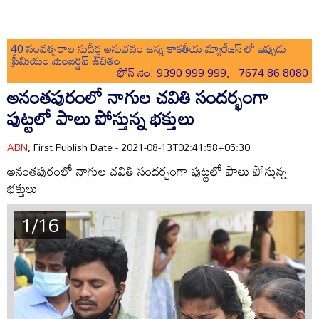
40 సంవత్సరాల సుదీర్ఘ అనుభవం ఉన్న కాకతీయ మ్యారేజస్ లో ఇప్పుడు
ప్రీమియం మెంబర్షిప్ ఉచితం
ఫోన్ నెం: 9390 999 999, 7674 86 8080
అనంతపురంలో నాగుల చవితి సందర్భంగా
పుట్టలో పాలు పోస్తున్న భక్తులు
ABN
, First Publish Date - 2021-08-13T02:41:58+05:30
అనంతపురంలో నాగుల చవితి సందర్భంగా పుట్టలో పాలు పోస్తున్న
భక్తులు
1/16