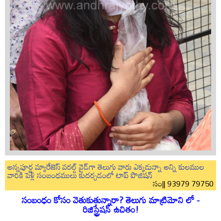
అన్నపూర్ణ మ్యారేజెస్ వరల్డ్ వైడ్‌గా తెలుగు వారు ఎక్కడున్నా అన్ని కులముల
వారికి పెళ్లి సంబంధములు కుదర్చడంలో టాప్ పొజిషన్
సం|| 93979 79750
సంబంధం కోసం వెతుకుతున్నారా? తెలుగు మాట్రిమోని లో -
రిజిస్ట్రేషన్ ఉచితం!