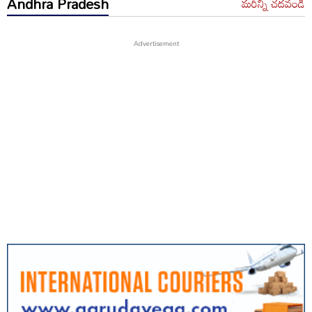
Andhra Pradesh
మరిన్ని చదవండి