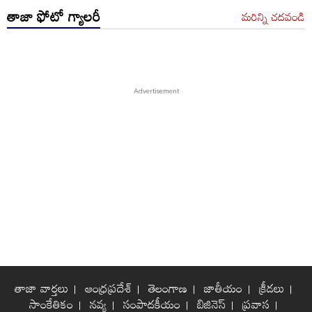
తాజా ఫోటో గ్యాలరీ
మరిన్ని చదవండి
తాజా వార్తలు
ఆంధ్రప్రదేశ్
తెలంగాణ
జాతీయం
క్రీడలు
సాంకేతికం
నవ్య
సంపాదకీయం
బిజినెస్
ప్రవాస