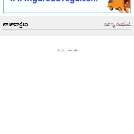
తాజావార్తలు
మరిన్ని చదవండి